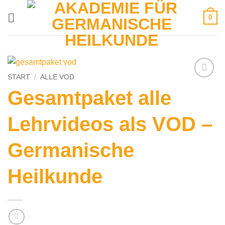
Zum
0
Inhalt
springen
START
/
ALLE VOD
Gesamtpaket alle
Lehrvideos als VOD –
Germanische
Heilkunde