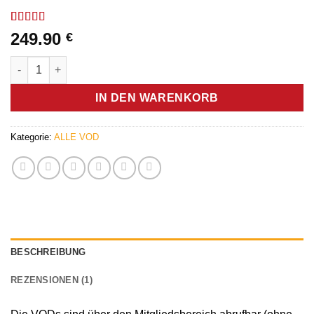
Bewertet
1
249.90
€
mit
5
von 5,
basierend
Gesamtpaket alle Lehrvideos als VOD - Germanische Heilkund
auf
Kundenbewertung
IN DEN WARENKORB
Kategorie:
ALLE VOD
BESCHREIBUNG
REZENSIONEN (1)