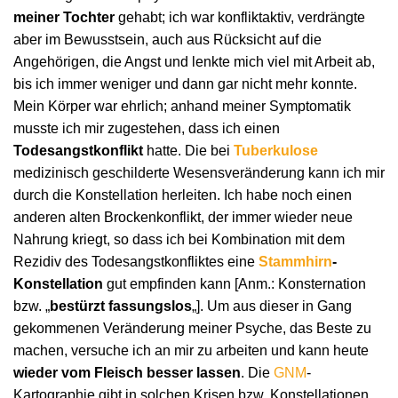
meiner Tochter
gehabt; ich war konfliktaktiv, verdrängte
aber im Bewusstsein, auch aus Rücksicht auf die
Angehörigen, die Angst und lenkte mich viel mit Arbeit ab,
bis ich immer weniger und dann gar nicht mehr konnte.
Mein Körper war ehrlich; anhand meiner Symptomatik
musste ich mir zugestehen, dass ich einen
Todesangstkonflikt
hatte. Die bei
Tuberkulose
medizinisch geschilderte Wesensveränderung kann ich mir
durch die Konstellation herleiten. Ich habe noch einen
anderen alten Brockenkonflikt, der immer wieder neue
Nahrung kriegt, so dass ich bei Kombination mit dem
Rezidiv des Todesangstkonfliktes eine
Stammhirn
-
Konstellation
gut empfinden kann [Anm.: Konsternation
bzw. „
bestürzt fassungslos
„]. Um aus dieser in Gang
gekommenen Veränderung meiner Psyche, das Beste zu
machen, versuche ich an mir zu arbeiten und kann heute
wieder vom Fleisch besser lassen
. Die
GNM
-
Kartographie gibt in solchen Krisen bzw. Konstellationen