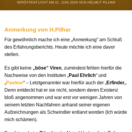
VERÖFFENTLICHT AM
21. JUNI 2009
VON
HELMUT PILHAR
Anmerkung von H.Pilhar
Für gewöhnlich mache ich eine „Anmerkung“ am Schluß
des Erfahrungsberichts. Heute möchte ich eine davor
stellen.
Es gibt keine
„böse“ Viren
, zumindest fehlen hierfür die
Nachweise von den Instituten „
Paul Ehrlich
“ und
„
Pasteur
“ – Letztgenannter war hierfür auch der „
Erfinder
„.
Denn entdeckt hat er sie nicht, sondern deren Existenz
bloß angenommen und war erst vor wenigen Jahren von
seinem letzten Nachfahren anhand seiner eigenen
Aufzeichnungen als Schwindler entlarvt worden (Ich würde
mich schämen).