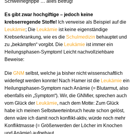
Schweinegrippe … alles Betrug!
Es gibt zwar hochgiftige – jedoch keine
krebserregende Stoffe!
Ich verweise als Beispiel auf die
Leukämie
; Die
Leukämie
ist keine eigenständige
Krebserkrankung, wie es die
Schulmedizin
behauptet und
zu „bekämpfen“ vorgibt. Die
Leukämie
ist immer ein
Heilungsphasen-Symptom! Leicht nachvollziehbare
Beweise:
Die
GNM
selbst, welche ja bisher nicht wissenschaftlich
widerlegt werden konnte! Nach Hamer ist die
Leukämie
ein
Heilungsphasen-Symptom nach Anämie (= Blutarmut, also
ebenfalls ein „Symptom“). Wir, die GNMler, sprechen auch
vom Glück der
Leukämie
, nach dem Motte: Zum Glück
habe ich meinen Selbstwerteinbruch heute schon gelöst,
denn wäre ich damit noch konflikt-aktiv, würde noch mehr
Konfliktmasse (= Größerwerden der Löcher im Knochen
und Anämie) aufgebaut.