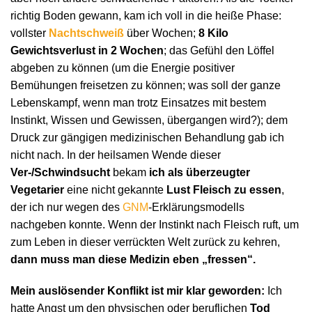
richtig Boden gewann, kam ich voll in die heiße Phase:
vollster
Nachtschweiß
über Wochen;
8 Kilo
Gewichtsverlust in 2 Wochen
; das Gefühl den Löffel
abgeben zu können (um die Energie positiver
Bemühungen freisetzen zu können; was soll der ganze
Lebenskampf, wenn man trotz Einsatzes mit bestem
Instinkt, Wissen und Gewissen, übergangen wird?); dem
Druck zur gängigen medizinischen Behandlung gab ich
nicht nach. In der heilsamen Wende dieser
Ver-/Schwindsucht
bekam
ich als überzeugter
Vegetarier
eine nicht gekannte
Lust Fleisch zu essen
,
der ich nur wegen des
GNM
-Erklärungsmodells
nachgeben konnte. Wenn der Instinkt nach Fleisch ruft, um
zum Leben in dieser verrückten Welt zurück zu kehren,
dann muss man diese Medizin eben „fressen“.
Mein auslösender Konflikt ist mir klar geworden:
Ich
hatte Angst um den physischen oder beruflichen
Tod