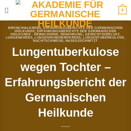
Zum
0
Inhalt
springen
BRONCHIALKREBS
,
ERFAHRUNGSBERICHTE DER GERMANISCHEN
HEILKUNDE
,
ERFAHRUNGSBERICHTE DER GERMANISCHEN
HEILKUNDE - ERWACHSENE
,
ERNÄHRUNG
,
GEWICHTSVERLUST
,
LUNGENKREBS
,
LUNGENRUNDHERDKREBS
,
LUNGENTUBERKULOSE
,
NACHTSCHWEISS
,
NASSGESCHWITZT
Lungentuberkulose
wegen Tochter –
Erfahrungsbericht der
Germanischen
Heilkunde