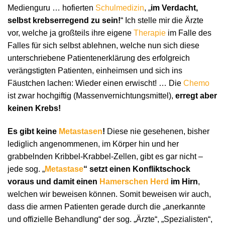
Medienguru … hofierten
Schulmedizin
, „
im Verdacht,
selbst krebserregend zu sein!
“ Ich stelle mir die Ärzte
vor, welche ja großteils ihre eigene
Therapie
im Falle des
Falles für sich selbst ablehnen, welche nun sich diese
unterschriebene Patientenerklärung des erfolgreich
verängstigten Patienten, einheimsen und sich ins
Fäustchen lachen: Wieder einen erwischt! … Die
Chemo
ist zwar hochgiftig (Massenvernichtungsmittel),
erregt aber
keinen Krebs!
Es gibt keine
Metastasen
!
Diese nie gesehenen, bisher
lediglich angenommenen, im Körper hin und her
grabbelnden Kribbel-Krabbel-Zellen, gibt es gar nicht –
jede sog. „
Metastase
“ setzt einen Konfliktschock
voraus und damit einen
Hamerschen Herd
im Hirn
,
welchen wir beweisen können. Somit beweisen wir auch,
dass die armen Patienten gerade durch die „anerkannte
und offizielle Behandlung“ der sog. „Ärzte“, „Spezialisten“,