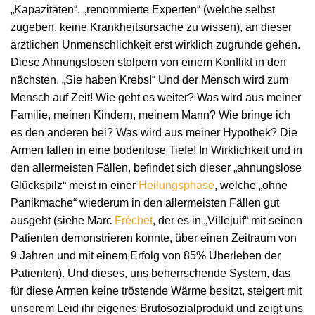
„Kapazitäten“, „renommierte Experten“ (welche selbst
zugeben, keine Krankheitsursache zu wissen), an dieser
ärztlichen Unmenschlichkeit erst wirklich zugrunde gehen.
Diese Ahnungslosen stolpern von einem Konflikt in den
nächsten. „Sie haben Krebs!“ Und der Mensch wird zum
Mensch auf Zeit! Wie geht es weiter? Was wird aus meiner
Familie, meinen Kindern, meinem Mann? Wie bringe ich
es den anderen bei? Was wird aus meiner Hypothek? Die
Armen fallen in eine bodenlose Tiefe! In Wirklichkeit und in
den allermeisten Fällen, befindet sich dieser „ahnungslose
Glückspilz“ meist in einer
Heilungsphase
, welche „ohne
Panikmache“ wiederum in den allermeisten Fällen gut
ausgeht (siehe Marc
Fréchet
, der es in „Villejuif“ mit seinen
Patienten demonstrieren konnte, über einen Zeitraum von
9 Jahren und mit einem Erfolg von 85% Überleben der
Patienten). Und dieses, uns beherrschende System, das
für diese Armen keine tröstende Wärme besitzt, steigert mit
unserem Leid ihr eigenes Brutosozialprodukt und zeigt uns