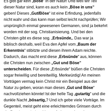
Es gibt gar kein „
Böse
“ in der Natur! Und weil wir Teil
dieser Natur sind, kann es auch kein „
Böse in uns“
geben! Dieses „
Gut/Böse
“ ist eine Erfindung, jedenfalls
nicht wahr und das kann man selbst leicht nachprüfen; Wir
ursprünglich einmal gewesenen Germanen, sind ja bekehrt
worden mit der sog. Christianisierung. Und bei den
Christen gibt es diese sog. „
Erbsünde
„. Das war ja
biblisch deshalb, weil Eva den Apfel vom „
Baum der
Erkenntnis
“ stibitzte und diesen ihrem Adam reichte.
Dadurch, das macht erst diese „
Erbsünde
“ aus, können
die Christen nun zwischen
„Gut und Böse“
unterscheiden
. Für diese „Erbsünde“ büßen die Christen
sogar freiwillig und bereitwillig. Merkwürdig! An meinen
Vorträgen vermag kein Christ mir ein Beispiel aus der
Natur zu geben, woran man dieses „
Gut und Böse
“
nachvollziehen könnte! Ist der helle Tag „
gutartig
“ und die
dunkle Nacht „
bösartig
„? Und ich gebe viele Vorträge. Im
Gegenteil, meist geht eine erleichterndes Grinsen durch