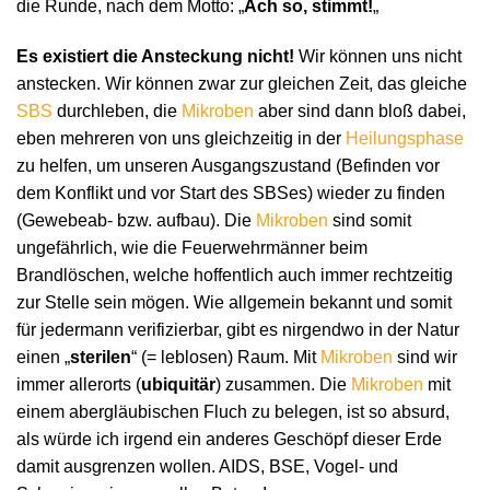
die Runde, nach dem Motto: „
Ach so, stimmt!
„
Es existiert die Ansteckung nicht!
Wir können uns nicht
anstecken. Wir können zwar zur gleichen Zeit, das gleiche
SBS
durchleben, die
Mikroben
aber sind dann bloß dabei,
eben mehreren von uns gleichzeitig in der
Heilungsphase
zu helfen, um unseren Ausgangszustand (Befinden vor
dem Konflikt und vor Start des SBSes) wieder zu finden
(Gewebeab- bzw. aufbau). Die
Mikroben
sind somit
ungefährlich, wie die Feuerwehrmänner beim
Brandlöschen, welche hoffentlich auch immer rechtzeitig
zur Stelle sein mögen. Wie allgemein bekannt und somit
für jedermann verifizierbar, gibt es nirgendwo in der Natur
einen „
sterilen
“ (= leblosen) Raum. Mit
Mikroben
sind wir
immer allerorts (
ubiquitär
) zusammen. Die
Mikroben
mit
einem abergläubischen Fluch zu belegen, ist so absurd,
als würde ich irgend ein anderes Geschöpf dieser Erde
damit ausgrenzen wollen. AIDS, BSE, Vogel- und