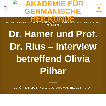
Zum
0
Inhalt
springen
BLOGARTIKEL
,
HAMER - VIDEO
,
OLIVIA - MEDIZINISCH
,
RIUS JOSE
,
SPANIEN
Dr. Hamer und Prof.
Dr. Rius – Interview
betreffend Olivia
Pilhar
VERÖFFENTLICHT AM
10. JULI 1995
VON
HELMUT PILHAR