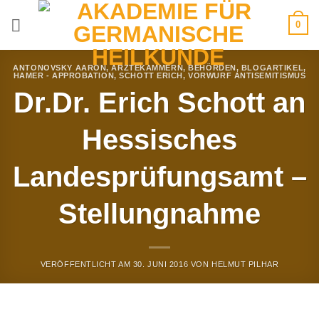
Zum
0
Inhalt
springen
ANTONOVSKY AARON
,
ÄRZTEKAMMERN
,
BEHÖRDEN
,
BLOGARTIKEL
,
HAMER - APPROBATION
,
SCHOTT ERICH
,
VORWURF ANTISEMITISMUS
Dr.Dr. Erich Schott an
Hessisches
Landesprüfungsamt –
Stellungnahme
VERÖFFENTLICHT AM
30. JUNI 2016
VON
HELMUT PILHAR