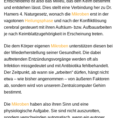
Entscheidend ist also das Milieu, das den Keim bestimmt
und entstehen lässt. Dies stellt eine Verbindung her zu Dr.
Hamers 4. Naturgesetz, wonach die
Mikroben
erst in der
vagotonen
Heilungsphase
und nach der Konfliktlösung
cerebral gesteuert mit ihren Aufräum- bzw. Aufbauarbeiten
je nach Keimblattzugehörigkeit in Erscheinung treten.
Die dem Körper eigenen
Mikroben
unterstützen diesen bei
der Wiederherstellung seiner Gesundheit. Die dabei
auftretenden Entzündungsvorgänge werden oft als
Infektion missgedeutet und mit Antibiotika fehlbehandelt.
Der Zeitpunkt, ab wann sie „arbeiten“ dürfen, hängt nicht
etwa – wie bisher angenommen – von äußeren Faktoren
ab, sondern wird von unserem Zentralcomputer Gehirn
bestimmt.
Die
Mikroben
haben also ihren Sinn und eine
physiologische Aufgabe. Sie sind nicht auszurotten,
sondern verschwinden automatisch, wenn ein eutoner