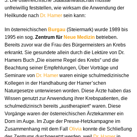
3. Die österreichische Staatsanwaltschaft musste
unfreiwillig feststellen, wie wirksam die Anwendung der
Heilkunde nach
Dr. Hamer
sein kann:
Im österreichischen
Burgau
(Steiermark) wurde 1989 bis
1995 ein sog.
Zentrum für
Neue Medizin
betrieben.
Bereits zuvor war die Frau des Bürgermeisters an Krebs
erkrankt. Sie gesundete allein durch die Lektüre von Dr.
Hamers Buch „Die eiserne Regel des Krebs“ und die
Beachtung seiner Empfehlungen, Über Vorträge und
Seminare von
Dr. Hamer
waren einige schulmedizinische
Kollegen in der Handhabung der Hamer’schen
Naturgesetze unterwiesen worden. Diese Ärzte haben das
Wissen genutzt zur Anwendung ihrer Krebspatienten, die
schulmedizinisch bereits „austherapiert“ waren. Diese
Vorgänge waren der österreichischen Ärztekammer ein
Dorn im Auge. Im Zuge der Presse-Hetzkampagne im
Zusammenhang mit dem Fall
Olivia
konnte die Schließung
des Zentrums durchgesetzt werden, weil
Dr. Hamer
in