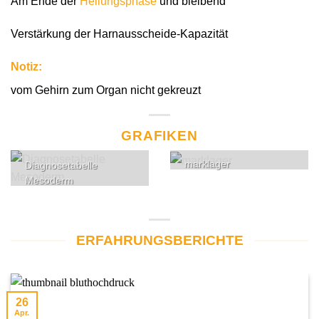
Am Ende der
Heilungsphase
und bleibend
Verstärkung der Harnausscheide-Kapazität
Notiz:
vom Gehirn zum Organ nicht gekreuzt
GRAFIKEN
marklager
Diagnosetabelle
Mesoderm
ERFAHRUNGSBERICHTE
26
Apr.