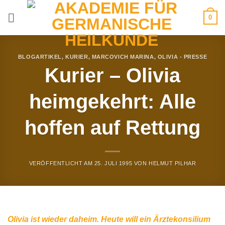
Zum
0
Inhalt
springen
BLOGARTIKEL
,
KURIER
,
MARCOVICH MARINA
,
OLIVIA - PRESSE
Kurier – Olivia
heimgekehrt: Alle
hoffen auf Rettung
VERÖFFENTLICHT AM
25. JULI 1995
VON
HELMUT PILHAR
Olivia ist wieder daheim. Heute will ein Ärztekonsilium