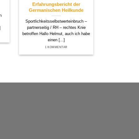
Erfahrungsbericht der
Germanisch
Germanischen Heilkunde
n
Selbst erlebt, 
Sportlichkeitsselbstwerteinbruch –
relevanter Tei
partnerseitig / RH – rechtes Knie
]
„Vermächtnis ein
betroffen Hallo Helmut, auch ich habe
Ich ha
einen [...]
5 KOM
1 KOMMENTAR