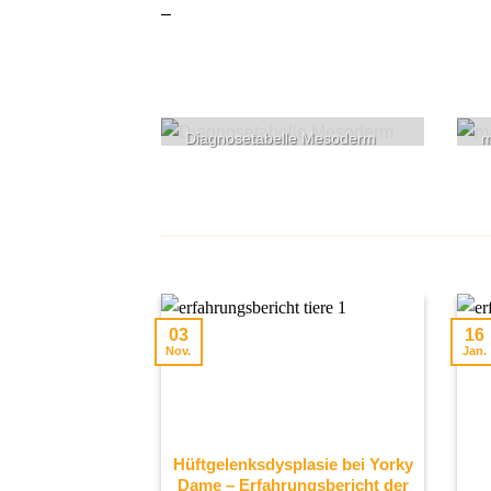
–
Diagnosetabelle Mesoderm
m
03
16
Nov.
Jan.
Hüftgelenksdysplasie bei Yorky
Dame – Erfahrungsbericht der