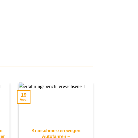
07
19
Aug.
Aug.
en
Knieschmerzen wegen
Knochenkrebs 
der
Autofahren –
Erfahrungs