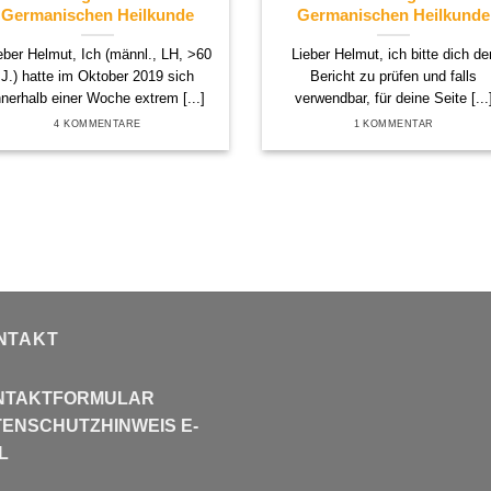
Germanischen Heilkunde
Germanischen Heilkunde
eber Helmut, Ich (männl., LH, >60
Lieber Helmut, ich bitte dich de
J.) hatte im Oktober 2019 sich
Bericht zu prüfen und falls
nnerhalb einer Woche extrem [...]
verwendbar, für deine Seite [...
4 KOMMENTARE
1 KOMMENTAR
NTAKT
NTAKTFORMULAR
ENSCHUTZHINWEIS E-
L