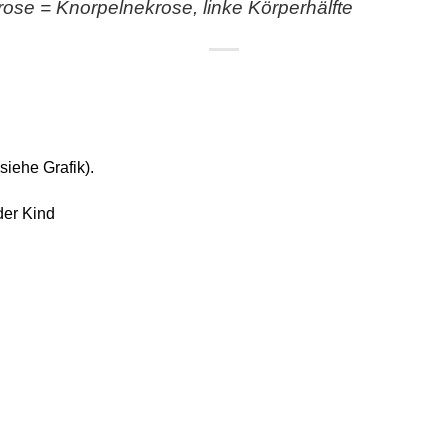
se = Knorpelnekrose, linke Körperhälfte
siehe Grafik).
der Kind