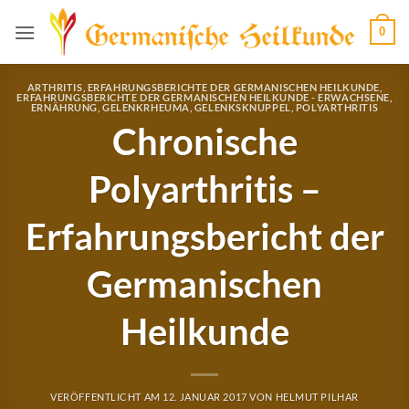
Zum
0
Inhalt
springen
ARTHRITIS
,
ERFAHRUNGSBERICHTE DER GERMANISCHEN HEILKUNDE
,
ERFAHRUNGSBERICHTE DER GERMANISCHEN HEILKUNDE - ERWACHSENE
,
ERNÄHRUNG
,
GELENKRHEUMA
,
GELENKSKNUPPEL
,
POLYARTHRITIS
Chronische
Polyarthritis –
Erfahrungsbericht der
Germanischen
Heilkunde
VERÖFFENTLICHT AM
12. JANUAR 2017
VON
HELMUT PILHAR