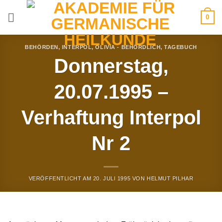
Zum
0
Inhalt
springen
BEHÖRDEN
,
INTERPOL
,
OLIVIA - BEHÖRDLICH
,
TAGEBUCH
Donnerstag,
20.07.1995 –
Verhaftung Interpol
Nr 2
VERÖFFENTLICHT AM
20. JULI 1995
VON
HELMUT PILHAR