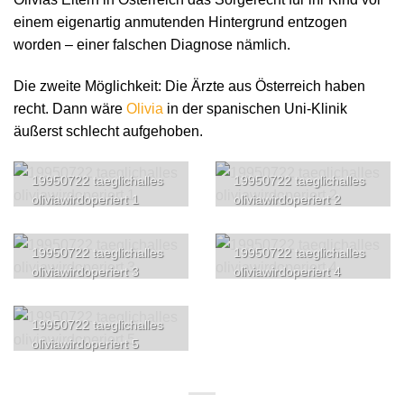
einem eigenartig anmutenden Hintergrund entzogen
worden – einer falschen Diagnose nämlich.
Die zweite Möglichkeit: Die Ärzte aus Österreich haben
recht. Dann wäre
Olivia
in der spanischen Uni-Klinik
äußerst schlecht aufgehoben.
19950722 taeglichalles
19950722 taeglichalles
oliviawirdoperiert 1
oliviawirdoperiert 2
19950722 taeglichalles
19950722 taeglichalles
oliviawirdoperiert 3
oliviawirdoperiert 4
19950722 taeglichalles
oliviawirdoperiert 5