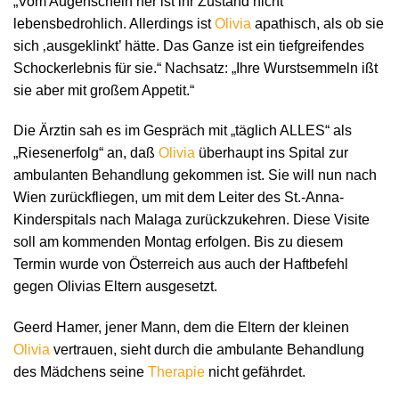
„Vom Augenschein her ist ihr Zustand nicht
lebensbedrohlich. Allerdings ist
Olivia
apathisch, als ob sie
sich ‚ausgeklinkt’ hätte. Das Ganze ist ein tiefgreifendes
Schockerlebnis für sie.“ Nachsatz: „Ihre Wurstsemmeln ißt
sie aber mit großem Appetit.“
Die Ärztin sah es im Gespräch mit „täglich ALLES“ als
„Riesenerfolg“ an, daß
Olivia
überhaupt ins Spital zur
ambulanten Behandlung gekommen ist. Sie will nun nach
Wien zurückfliegen, um mit dem Leiter des St.-Anna-
Kinderspitals nach Malaga zurückzukehren. Diese Visite
soll am kommenden Montag erfolgen. Bis zu diesem
Termin wurde von Österreich aus auch der Haftbefehl
gegen Olivias Eltern ausgesetzt.
Geerd Hamer, jener Mann, dem die Eltern der kleinen
Olivia
vertrauen, sieht durch die ambulante Behandlung
des Mädchens seine
Therapie
nicht gefährdet.