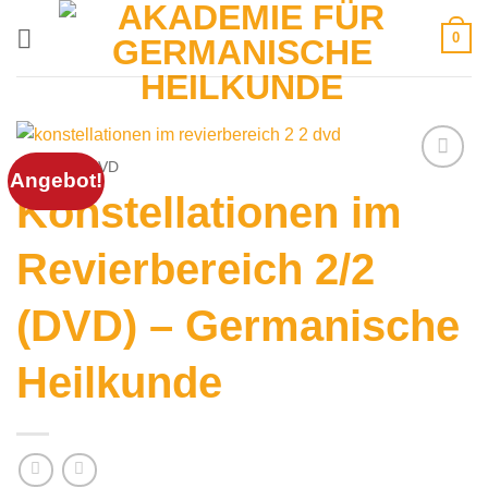
Zum
0
Inhalt
springen
START
/
DVD
Angebot!
Konstellationen im
Revierbereich 2/2
(DVD) – Germanische
Heilkunde