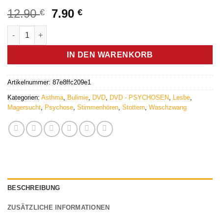
Ursprünglicher
Aktueller
12.90
7.90
€
€
Preis
Preis
Konstellationen im Revierbereich 2/2 (DVD) - Germanische Hei
war:
ist:
12.90 €
7.90 €.
IN DEN WARENKORB
Artikelnummer:
87e8ffc209e1
Kategorien:
Asthma
,
Bulimie
,
DVD
,
DVD - PSYCHOSEN
,
Lesbe
,
Magersucht
,
Psychose
,
Stimmenhören
,
Stottern
,
Waschzwang
BESCHREIBUNG
ZUSÄTZLICHE INFORMATIONEN