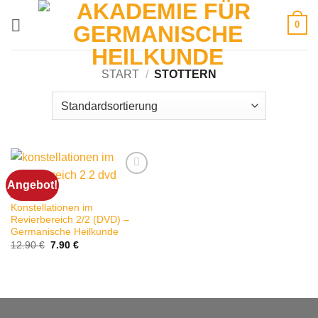
Zum
0
Inhalt
springen
START
/
STOTTERN
Angebot!
ASTHMA
Konstellationen im
Revierbereich 2/2 (DVD) –
Germanische Heilkunde
Ursprünglicher
Aktueller
12.90
€
7.90
€
Preis
Preis
war:
ist:
12.90 €
7.90 €.