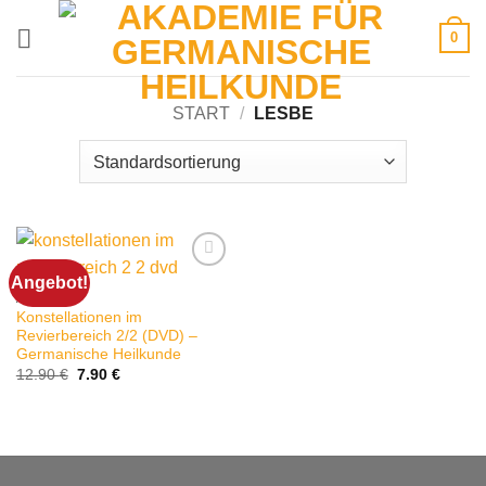
Zum
0
Inhalt
springen
START
/
LESBE
Angebot!
ASTHMA
Konstellationen im
Revierbereich 2/2 (DVD) –
Germanische Heilkunde
Ursprünglicher
Aktueller
12.90
€
7.90
€
Preis
Preis
war:
ist:
12.90 €
7.90 €.