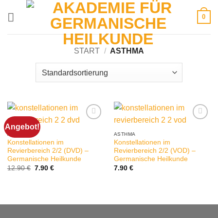
Zum
0
Inhalt
springen
START
/
ASTHMA
Angebot!
ASTHMA
ASTHMA
Konstellationen im
Konstellationen im
Revierbereich 2/2 (DVD) –
Revierbereich 2/2 (VOD) –
Germanische Heilkunde
Germanische Heilkunde
Ursprünglicher
Aktueller
12.90
€
7.90
€
7.90
€
Preis
Preis
war:
ist:
12.90 €
7.90 €.