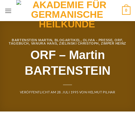
Zum
0
Inhalt
springen
BARTENSTEIN MARTIN
,
BLOGARTIKEL
,
OLIVIA - PRESSE
,
ORF
,
TAGEBUCH
,
VANURA HANS
,
ZIELINSKI CHRISTOPH
,
ZIMPER HEINZ
ORF – Martin
BARTENSTEIN
VERÖFFENTLICHT AM
28. JULI 1995
VON
HELMUT PILHAR