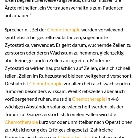
Ärzte mithelfen, ein Vertrauensverhältnis zum Patienten
aufzubauen.“
Sprecherin: „Bei der
Chemotherapie
werden vorwiegend
synthetisch hergestellte Substanzen, sogenannte
Zytostatika, verwendet. Es geht darum, wuchernde Zellen zu
zerstören oder deren Wachstum zu hemmen, gleichzeitig
aber keine gesunden Zellen anzugreifen. Moderne
Zytostatika wirken hauptsächlich auf Zellen, die sich schnell
teilen. Zellen im Ruhezustand bleiben weitgehend verschont.
Deshalb ist
Chemotherapie
vor allem bei rasch wachsenden
Tumoren besonders wirksam. Weil Krebszellen aber auch
vorübergehend ruhen, muss die
Chemotherapie
in 4-6
wöchigen Abständen solange wiederholt werden, bis der
Tumor zur Gänze zerstört ist. In vielen Fällen wird die
Chemotherapie
kurz vor oder unmittelbar nach Operationen
zur Absicherung des Erfolges eingesetzt. Zahlreiche
Patienten verdanken der
Chemotherapie
ihr Leben, wobei