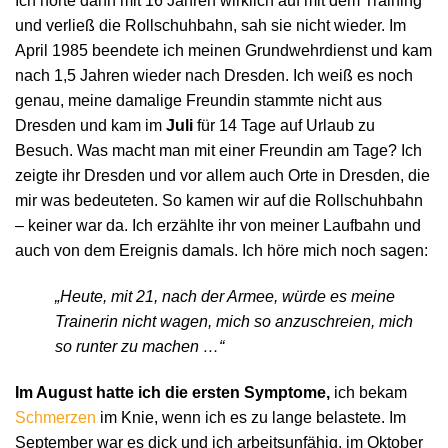
Ich hörte dann mit 16 Jahren wirklich auf mit dem Training
und verließ die Rollschuhbahn, sah sie nicht wieder. Im
April 1985 beendete ich meinen Grundwehrdienst und kam
nach 1,5 Jahren wieder nach Dresden. Ich weiß es noch
genau, meine damalige Freundin stammte nicht aus
Dresden und kam im
Juli
für 14 Tage auf Urlaub zu
Besuch. Was macht man mit einer Freundin am Tage? Ich
zeigte ihr Dresden und vor allem auch Orte in Dresden, die
mir was bedeuteten. So kamen wir auf die Rollschuhbahn
– keiner war da. Ich erzählte ihr von meiner Laufbahn und
auch von dem Ereignis damals. Ich höre mich noch sagen:
„Heute, mit 21, nach der Armee, würde es meine
Trainerin nicht wagen, mich so anzuschreien, mich
so runter zu machen …“
Im August hatte ich die ersten Symptome,
ich bekam
Schmerzen
im Knie, wenn ich es zu lange belastete. Im
September war es dick und ich arbeitsunfähig, im Oktober