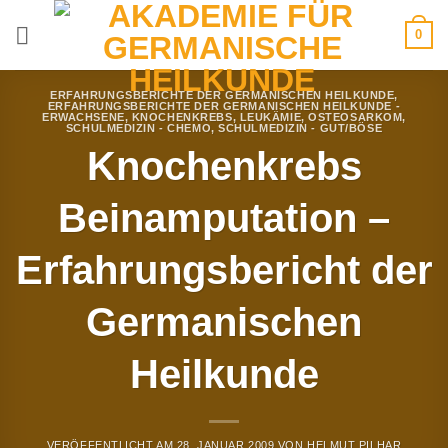
Zum
0
Inhalt
springen
ERFAHRUNGSBERICHTE DER GERMANISCHEN HEILKUNDE
,
ERFAHRUNGSBERICHTE DER GERMANISCHEN HEILKUNDE -
ERWACHSENE
,
KNOCHENKREBS
,
LEUKÄMIE
,
OSTEOSARKOM
,
SCHULMEDIZIN - CHEMO
,
SCHULMEDIZIN - GUT/BÖSE
Knochenkrebs
Beinamputation –
Erfahrungsbericht der
Germanischen
Heilkunde
VERÖFFENTLICHT AM
28. JANUAR 2009
VON
HELMUT PILHAR