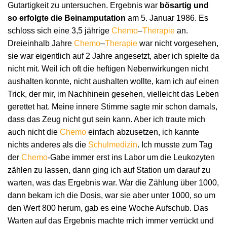
Gutartigkeit zu untersuchen. Ergebnis war
bösartig
und
so erfolgte die Beinamputation
am 5. Januar 1986. Es
schloss sich eine 3,5 jährige
Chemo
–
Therapie
an.
Dreieinhalb Jahre
Chemo
–
Therapie
war nicht vorgesehen,
sie war eigentlich auf 2 Jahre angesetzt, aber ich spielte da
nicht mit. Weil ich oft die heftigen Nebenwirkungen nicht
aushalten konnte, nicht aushalten wollte, kam ich auf einen
Trick, der mir, im Nachhinein gesehen, vielleicht das Leben
gerettet hat. Meine innere Stimme sagte mir schon damals,
dass das Zeug nicht gut sein kann. Aber ich traute mich
auch nicht die
Chemo
einfach abzusetzen, ich kannte
nichts anderes als die
Schulmedizin
. Ich musste zum Tag
der
Chemo
-Gabe immer erst ins Labor um die Leukozyten
zählen zu lassen, dann ging ich auf Station um darauf zu
warten, was das Ergebnis war. War die Zählung über 1000,
dann bekam ich die Dosis, war sie aber unter 1000, so um
den Wert 800 herum, gab es eine Woche Aufschub. Das
Warten auf das Ergebnis machte mich immer verrückt und