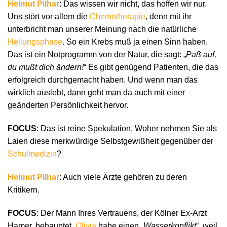
Helmut Pilhar
: Das wissen wir nicht, das hoffen wir nur.
Uns stört vor allem die
Chemotherapie
, denn mit ihr
unterbricht man unserer Meinung nach die natürliche
Heilungsphase
. So ein Krebs muß ja einen Sinn haben.
Das ist ein Notprogramm von der Natur, die sagt: „
Paß auf,
du mußt dich ändern!
“ Es gibt genügend Patienten, die das
erfolgreich durchgemacht haben. Und wenn man das
wirklich auslebt, dann geht man da auch mit einer
geänderten Persönlichkeit hervor.
FOCUS
: Das ist reine Spekulation. Woher nehmen Sie als
Laien diese merkwürdige Selbstgewißheit gegenüber der
Schulmedizin
?
Helmut Pilhar
: Auch viele Ärzte gehören zu deren
Kritikern.
FOCUS
: Der Mann Ihres Vertrauens, der Kölner Ex-Arzt
Hamer, behauptet,
Olivia
habe einen „
Wasserkonflikt
“, weil