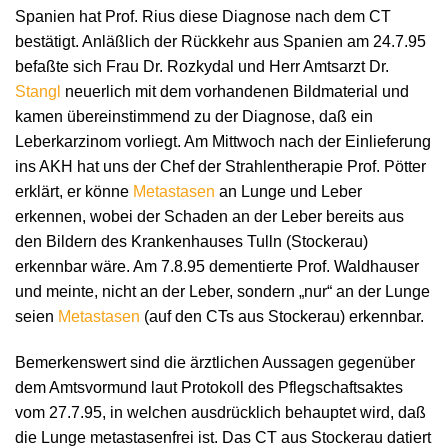
Spanien hat Prof. Rius diese Diagnose nach dem CT
bestätigt. Anläßlich der Rückkehr aus Spanien am 24.7.95
befaßte sich Frau Dr. Rozkydal und Herr Amtsarzt Dr.
Stangl
neuerlich mit dem vorhandenen Bildmaterial und
kamen übereinstimmend zu der Diagnose, daß ein
Leberkarzinom vorliegt. Am Mittwoch nach der Einlieferung
ins AKH hat uns der Chef der Strahlentherapie Prof. Pötter
erklärt, er könne
Metastasen
an Lunge und Leber
erkennen, wobei der Schaden an der Leber bereits aus
den Bildern des Krankenhauses Tulln (Stockerau)
erkennbar wäre. Am 7.8.95 dementierte Prof. Waldhauser
und meinte, nicht an der Leber, sondern „nur“ an der Lunge
seien
Metastasen
(auf den CTs aus Stockerau) erkennbar.
Bemerkenswert sind die ärztlichen Aussagen gegenüber
dem Amtsvormund laut Protokoll des Pflegschaftsaktes
vom 27.7.95, in welchen ausdrücklich behauptet wird, daß
die Lunge metastasenfrei ist. Das CT aus Stockerau datiert