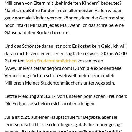
Millionen von Eltern mit „behinderten Kindern“ bedeutet?
Nämlich, daß ihre Kinder in den allermeisten Fällen wieder
ganz normale Kinder werden können, denn die Gehirne sind
noch intakt! Mir läuft jedes Mal, wenn ich das schreibe, eine
Gänsehaut den Rücken herunter.
Und das Schönste daran ist noch: Es kostet kein Geld. Ich will
daran nichts verdienen. Jeden Tag laden etwa 5 000 bis 6 000
Patienten
Mein Studentenmädchen
kostenlos ab
(www.universitetsandefjord.com) Durch die exponentielle
Verbreitung dürften schon weltweit mehrere oder viele
Millionen Meines Studentenmädchens unterwegs sein.
Letzte Meldung am 3.3.14 von unseren polnischen Freunden:
Die Ereignisse scheinen sich zu überschlagen.
Julia ist z. Zt. auf einer Hauptschule für Begabte, aber sie
lernt so rasch, d.h. ist so lernbegierig, daß die Lehrer gesagt
haben:
„So ein begabtes und lernwilliges Kind gehört