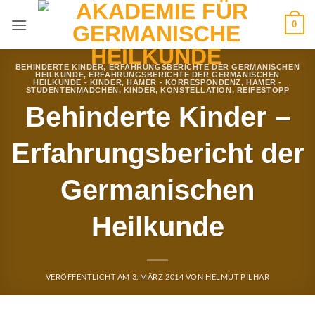
Zum
0
Inhalt
springen
BEHINDERTE KINDER
,
ERFAHRUNGSBERICHTE DER GERMANISCHEN
HEILKUNDE
,
ERFAHRUNGSBERICHTE DER GERMANISCHEN
HEILKUNDE - KINDER
,
HAMER - KORRESPONDENZ
,
HAMER -
STUDENTENMÄDCHEN
,
KINDER
,
KONSTELLATION
,
REIFESTOPP
Behinderte Kinder –
Erfahrungsbericht der
Germanischen
Heilkunde
VERÖFFENTLICHT AM
3. MÄRZ 2014
VON
HELMUT PILHAR