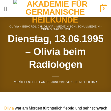
Zum
0
Inhalt
springen
OLIVIA - BEHÖRDLICH
,
OLIVIA - MEDIZINISCH
,
SCHULMEDIZIN -
CHEMO
,
TAGEBUCH
Dienstag, 13.06.1995
– Olivia beim
Radiologen
VERÖFFENTLICHT AM
13. JUNI 1995
VON
HELMUT PILHAR
Olivia
war am Morgen fürchterlich fiebrig und sehr schwach