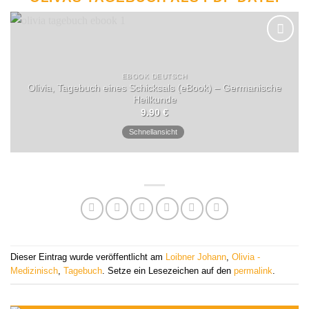
EBOOK DEUTSCH
Olivia, Tagebuch eines Schicksals (eBook) – Germanische
Heilkunde
9.90
€
Schnellansicht
Dieser Eintrag wurde veröffentlicht am
Loibner Johann
,
Olivia -
Medizinisch
,
Tagebuch
. Setze ein Lesezeichen auf den
permalink
.