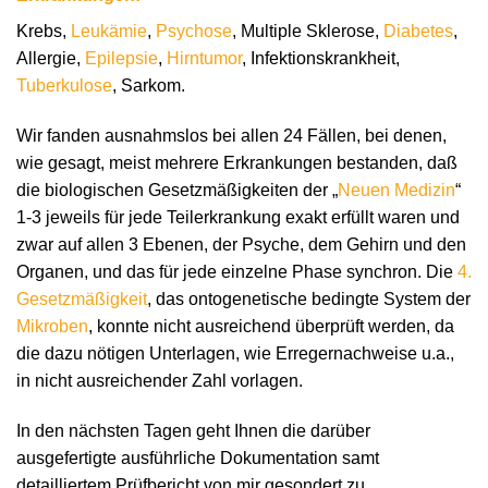
Krebs,
Leukämie
,
Psychose
, Multiple Sklerose,
Diabetes
,
Allergie,
Epilepsie
,
Hirntumor
, Infektionskrankheit,
Tuberkulose
, Sarkom.
Wir fanden ausnahmslos bei allen 24 Fällen, bei denen,
wie gesagt, meist mehrere Erkrankungen bestanden, daß
die biologischen Gesetzmäßigkeiten der „
Neuen Medizin
“
1-3 jeweils für jede Teilerkrankung exakt erfüllt waren und
zwar auf allen 3 Ebenen, der Psyche, dem Gehirn und den
Organen, und das für jede einzelne Phase synchron. Die
4.
Gesetzmäßigkeit
, das ontogenetische bedingte System der
Mikroben
, konnte nicht ausreichend überprüft werden, da
die dazu nötigen Unterlagen, wie Erregernachweise u.a.,
in nicht ausreichender Zahl vorlagen.
In den nächsten Tagen geht Ihnen die darüber
ausgefertigte ausführliche Dokumentation samt
detailliertem Prüfbericht von mir gesondert zu.