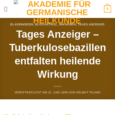
Zum
0
Inhalt
springen
BLASENKREBS
,
BLOGARTIKEL
,
MIKROBEN
,
TAGES ANZEIGER
Tages Anzeiger –
Tuberkulosebazillen
entfalten heilende
Wirkung
VERÖFFENTLICHT AM
16. JUNI 1998
VON
HELMUT PILHAR