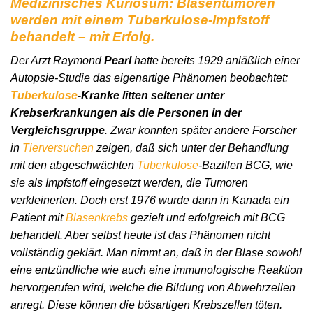
Medizinisches Kuriosum: Blasentumoren
werden mit einem Tuberkulose-Impfstoff
behandelt – mit Erfolg.
Der Arzt Raymond
Pearl
hatte bereits 1929 anläßlich einer
Autopsie-Studie das eigenartige Phänomen beobachtet:
Tuberkulose
-Kranke litten seltener unter
Krebserkrankungen als die Personen in der
Vergleichsgruppe
. Zwar konnten später andere Forscher
in
Tierversuchen
zeigen, daß sich unter der Behandlung
mit den abgeschwächten
Tuberkulose
-Bazillen BCG, wie
sie als Impfstoff eingesetzt werden, die Tumoren
verkleinerten. Doch erst 1976 wurde dann in Kanada ein
Patient mit
Blasenkrebs
gezielt und erfolgreich mit BCG
behandelt. Aber selbst heute ist das Phänomen nicht
vollständig geklärt. Man nimmt an, daß in der Blase sowohl
eine entzündliche wie auch eine immunologische Reaktion
hervorgerufen wird, welche die Bildung von Abwehrzellen
anregt. Diese können die bösartigen Krebszellen töten.