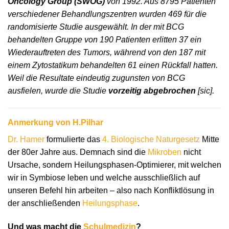
Oncology Group (SWOG)
von 1992. Aus 8795 Patienten
verschiedener Behandlungszentren wurden 469 für die
randomisierte Studie ausgewählt. In der mit BCG
behandelten Gruppe von 190 Patienten erlitten 37 ein
Wiederauftreten des Tumors, während von den 187 mit
einem Zytostatikum behandelten 61 einen Rückfall hatten.
Weil die Resultate eindeutig zugunsten von BCG
ausfielen, wurde die Studie
vorzeitig abgebrochen
[sic].
Anmerkung von H.Pilhar
Dr. Hamer
formulierte das
4. Biologische Naturgesetz
Mitte
der 80er Jahre aus. Demnach sind die
Mikroben
nicht
Ursache, sondern Heilungsphasen-Optimierer, mit welchen
wir in Symbiose leben und welche ausschließlich auf
unseren Befehl hin arbeiten – also nach Konfliktlösung in
der anschließenden
Heilungsphase
.
Und was macht die
Schulmedizin
?