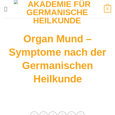
Zum
0
Inhalt
springen
Organ Mund –
Symptome nach der
Germanischen
Heilkunde
Auf dieser Seite finden Sie alle
Informationen zum Thema: Mund