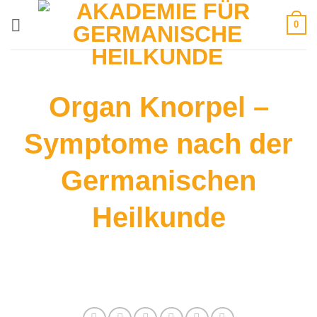
Zum
0
Inhalt
springen
Organ Knorpel –
Symptome nach der
Germanischen
Heilkunde
Auf dieser Seite finden Sie alle
Informationen zum Thema: Knorpel