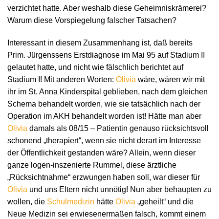
verzichtet hatte. Aber weshalb diese Geheimniskrämerei?
Warum diese Vorspiegelung falscher Tatsachen?
Interessant in diesem Zusammenhang ist, daß bereits
Prim. Jürgenssens Erstdiagnose im Mai 95 auf Stadium II
gelautet hatte, und nicht wie fälschlich berichtet auf
Stadium I! Mit anderen Worten:
Olivia
wäre, wären wir mit
ihr im St. Anna Kinderspital geblieben, nach dem gleichen
Schema behandelt worden, wie sie tatsächlich nach der
Operation im AKH behandelt worden ist! Hätte man aber
Olivia
damals als 08/15 – Patientin genauso rücksichtsvoll
schonend „therapiert“, wenn sie nicht derart im Interesse
der Öffentlichkeit gestanden wäre? Allein, wenn dieser
ganze logen-inszenierte Rummel, diese ärztliche
„Rücksichtnahme“ erzwungen haben soll, war dieser für
Olivia
und uns Eltern nicht unnötig! Nun aber behaupten zu
wollen, die
Schulmedizin
hätte
Olivia
„geheilt“ und die
Neue Medizin sei erwiesenermaßen falsch, kommt einem