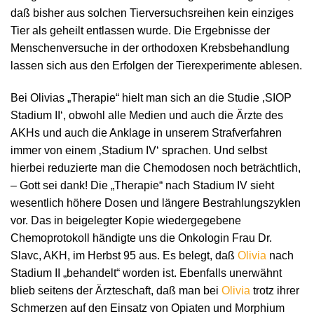
daß bisher aus solchen Tierversuchsreihen kein einziges
Tier als geheilt entlassen wurde. Die Ergebnisse der
Menschenversuche in der orthodoxen Krebsbehandlung
lassen sich aus den Erfolgen der Tierexperimente ablesen.
Bei Olivias „Therapie“ hielt man sich an die Studie ‚SIOP
Stadium II‘, obwohl alle Medien und auch die Ärzte des
AKHs und auch die Anklage in unserem Strafverfahren
immer von einem ‚Stadium IV‘ sprachen. Und selbst
hierbei reduzierte man die Chemodosen noch beträchtlich,
– Gott sei dank! Die „Therapie“ nach Stadium IV sieht
wesentlich höhere Dosen und längere Bestrahlungszyklen
vor. Das in beigelegter Kopie wiedergegebene
Chemoprotokoll händigte uns die Onkologin Frau Dr.
Slavc, AKH, im Herbst 95 aus. Es belegt, daß
Olivia
nach
Stadium II „behandelt“ worden ist. Ebenfalls unerwähnt
blieb seitens der Ärzteschaft, daß man bei
Olivia
trotz ihrer
Schmerzen auf den Einsatz von Opiaten und Morphium