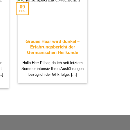
09
24
Feb.
Okt.
Graues Haar wird dunkel –
Haarausfall
Erfahrungsbericht der
Erfahrungs
Germanischen Heilkunde
Germanisch
in
Hallo Herr Pilhar, da ich seit letztem
Ein Frauchen sc
t-
Sommer intensiv Ihren Ausführungen
Tag, dem 2. Juni 1
.]
bezüglich der GHk folge, [...]
Meditat