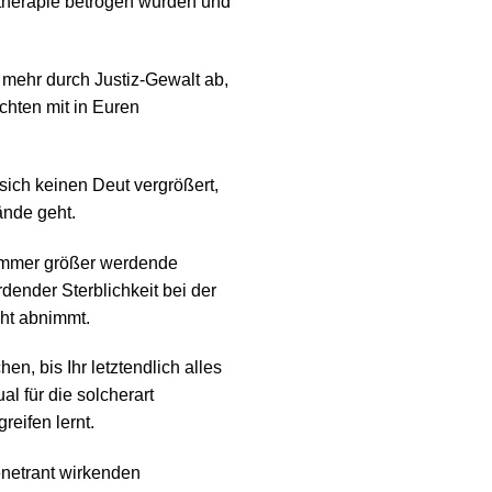
therapie betrogen wurden und
 mehr durch Justiz-Gewalt ab,
hten mit in Euren
sich keinen Deut vergrößert,
ände geht.
 immer größer werdende
ender Sterblichkeit bei der
ht abnimmt.
en, bis Ihr letztendlich alles
al für die solcherart
eifen lernt.
penetrant wirkenden