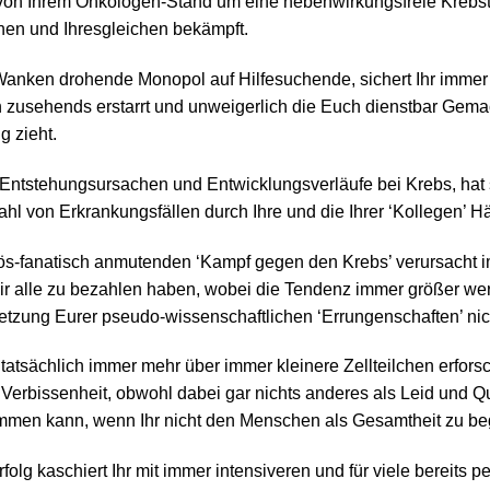
t von Ihrem Onkologen-Stand um eine nebenwirkungsfreie Krebs
hnen und Ihresgleichen bekämpft.
 Wanken drohende Monopol auf Hilfesuchende, sichert Ihr immer
zusehends erstarrt und unweigerlich die Euch dienstbar Gemac
g zieht.
 Entstehungsursachen und Entwicklungsverläufe bei Krebs, hat 
hl von Erkrankungsfällen durch Ihre und die Ihrer ‘Kollegen’ H
iös-fanatisch anmutenden ‘Kampf gegen den Krebs’ verursacht
 alle zu bezahlen haben, wobei die Tendenz immer größer werd
tzung Eurer pseudo-wissenschaftlichen ‘Errungenschaften’ nic
r tatsächlich immer mehr über immer kleinere Zellteilchen erforsch
it Verbissenheit, obwohl dabei gar nichts anderes als Leid und Qu
en kann, wenn Ihr nicht den Menschen als Gesamtheit zu begr
olg kaschiert Ihr mit immer intensiveren und für viele bereits 