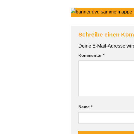
Schreibe einen Ko
Alternative:
Deine E-Mail-Adresse wird 
Kommentar
*
Name
*