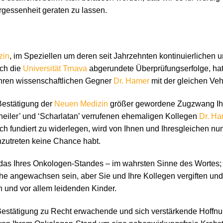
rgessenheit geraten zu lassen.
zin
, im Speziellen um deren seit Jahrzehnten kontinuierlichen
rch die
Universität Trnava
abgerundete Überprüfungserfolge, hat s
Ihren wissenschaftlichen Gegner
Dr. Hamer
mit der gleichen Ve
Bestätigung der
Neuen Medizin
größer gewordene Zugzwang Ih
eiler’ und ‘Scharlatan’ verrufenen ehemaligen Kollegen
Dr. Ha
h fundiert zu widerlegen, wird von Ihnen und Ihresgleichen nun e
nzutreten keine Chance habt.
das Ihres Onkologen-Standes – im wahrsten Sinne des Wortes; p
 angewachsen sein, aber Sie und Ihre Kollegen vergiften und 
n und vor allem leidenden Kinder.
 Bestätigung zu Recht erwachende und sich verstärkende Hoffnu