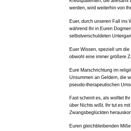
Krebspatienten, die allesam
werden, wird weiterhin von I
Euer, durch unseren Fall ins
während Ihr in Euren Dogmen 
selbstverschuldeten Untergan
Euer Wissen, speziell um die
obwohl eine immer größere Za
Eure Marschrichtung im relig
Unsummen an Geldern, die wir
pseudo-therapeutischen Umse
Fast scheint es, als wolltet Ih
über Nichts wißt. Ihr tut es m
Zwangsbeglückten herauskomm
Euren gleichbleibenden Mißerf