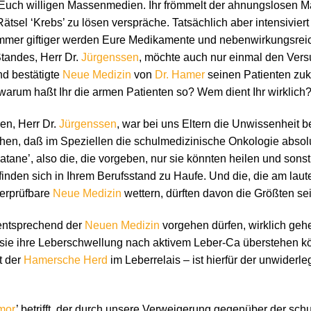
uch willigen Massenmedien. Ihr frömmelt der ahnungslosen Mas
Rätsel ‘Krebs’ zu lösen verspräche. Tatsächlich aber intensivier
mmer giftiger werden Eure Medikamente und nebenwirkungsrei
Standes, Herr Dr.
Jürgenssen
, möchte auch nur einmal den Ver
nd bestätigte
Neue Medizin
von
Dr. Hamer
seinen Patienten zu
 warum haßt Ihr die armen Patienten so? Wem dient Ihr wirklich
en, Herr Dr.
Jürgenssen
, war bei uns Eltern die Unwissenheit b
en, daß im Speziellen die schulmedizinische Onkologie absolu
latane’, also die, die vorgeben, nur sie könnten heilen und sons
inden sich in Ihrem Berufsstand zu Haufe. Und die, die am laut
berprüfbare
Neue Medizin
wettern, dürften davon die Größten sei
 entsprechend der
Neuen Medizin
vorgehen dürfen, wirklich geh
 sie ihre Leberschwellung nach aktivem Leber-Ca überstehen kö
t der
Hamersche Herd
im Leberrelais – ist hierfür der unwider
mor
’ betrifft, der durch unsere Verweigerung gegenüber der s