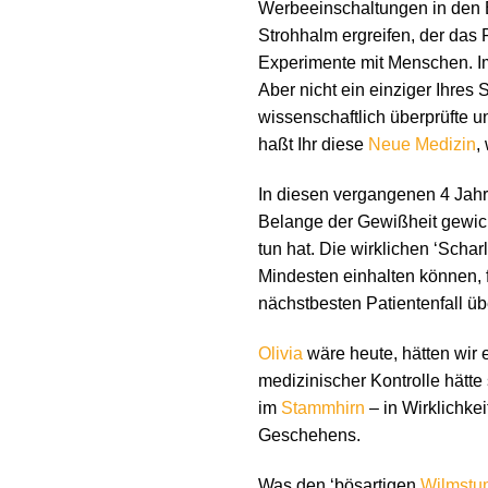
Werbeeinschaltungen in den E
Strohhalm ergreifen, der das 
Experimente mit Menschen. I
Aber nicht ein einziger Ihres 
wissenschaftlich überprüfte u
haßt Ihr diese
Neue Medizin
,
In diesen vergangenen 4 Jahr
Belange der Gewißheit gewich
tun hat. Die wirklichen ‘Schar
Mindesten einhalten können, f
nächstbesten Patientenfall ü
Olivia
wäre heute, hätten wir
medizinischer Kontrolle hätte
im
Stammhirn
– in Wirklichkei
Geschehens.
Was den ‘bösartigen
Wilmstu