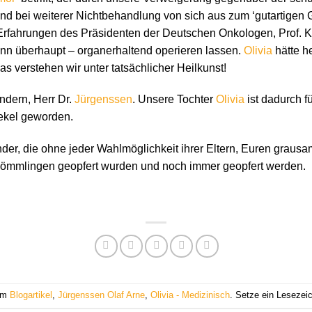
d bei weiterer Nichtbehandlung von sich aus zum ‘gutartigen
rfahrungen des Präsidenten der Deutschen Onkologen, Prof. Kl
nn überhaupt – organerhaltend operieren lassen.
Olivia
hätte h
 verstehen wir unter tatsächlicher Heilkunst!
ndern, Herr Dr.
Jürgenssen
. Unsere Tochter
Olivia
ist dadurch fü
kel geworden.
nder, die ohne jeder Wahlmöglichkeit ihrer Eltern, Euren grau
kömmlingen geopfert wurden und noch immer geopfert werden.
 am
Blogartikel
,
Jürgenssen Olaf Arne
,
Olivia - Medizinisch
. Setze ein Lesezei