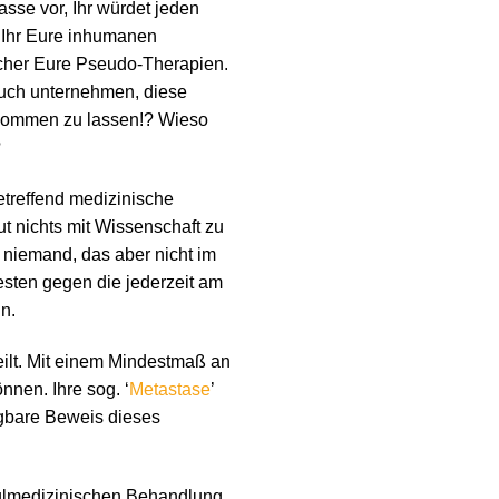
se vor, Ihr würdet jeden
t Ihr Eure inhumanen
cher Eure Pseudo-Therapien.
such unternehmen, diese
kommen zu lassen!? Wieso
?
etreffend medizinische
t nichts mit Wissenschaft zu
t niemand, das aber nicht im
esten gegen die jederzeit am
n.
eilt. Mit einem Mindestmaß an
nnen. Ihre sog. ‘
Metastase
’
legbare Beweis dieses
chulmedizinischen Behandlung