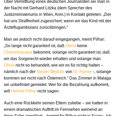
Über Vermittlung eines deutschen Journalisten sei man in
der Nacht mit Gerhard Litzka (dem Sprecher des
Justizministeriums in Wien, Anm.) in Kontakt getreten. „Der
hat uns Straffreiheit zugesichert, wenn wir das Kind mit der
Ärzteflugambulanz zurückbringen.“
Man sei jedoch nicht darauf eingegangen, meint Pilhar:
„So lange nicht garantiert ist, daß
Olivia
keine
Chemotherapie
bekommt, solange nicht garantiert ist, daß
wir das Sorgerecht wieder erhalten und solange man
Olivia
nicht so behandelt, wie wir es für richtig halten –
nämlich nach der
Neuen Medizin
von
Dr. Hamer
-, solange
kommen wir nicht nach Österreich.“ Das Zimmer in Malaga
sei unbefristet gemietet. Wer für die Bezahlung aufkommt,
will
Helmut Pilhar
nicht sagen.
Auch eine Rückkehr seinen Eltern zuliebe – sie hatten in
einem dramatischen Auftritt im Fernsehen weinend an
ihren Sohn appelliert – kommt für Pilhar nicht in Frage: „Ich