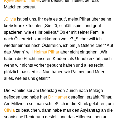
Ryke Geerd Hamer
, dem deutschen Heiler, der das
Mädchen betreut.
„
Olivia
ist bei uns, ihr geht es gut“, meint Pilhar über seine
krebskranke Tochter: „Sie ißt, schläft, spielt und geht
spazieren, wie es ihr beliebt.“ Ob er mit seiner Familie
nach Österreich zurückkehren wolle? „Sicher will ich
wieder einmal nach Österreich, ich bin ja Österreicher.“ Auf
das „Wann“ will
Helmut Pilhar
aber nicht eingehen: „Wir
haben die Flucht unseren Kindern als Urlaub erklärt, auch
wenn wir nichts vorher gebucht haben und alles recht
plötzlich passiert ist. Nun haben wir Palmen und Meer –
alles, wie es uns gefällt.“
Die Familie sei am Dienstag von Zürich nach Malaga
geflogen und habe hier
Dr. Hamer
getroffen, erzählt Pilhar.
Am Mittwoch sei man schließlich in die Klinik gefahren, um
Olivia
zu besuchen, dann habe man den Asylantrag an die
spanische Regierung gestellt und das Hilfeersuchen an