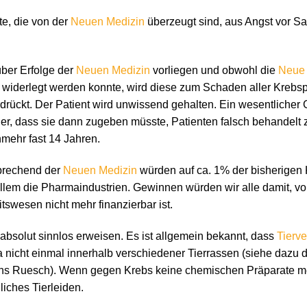
te, die von der
Neuen Medizin
überzeugt sind, aus Angst vor S
ber Erfolge der
Neuen Medizin
vorliegen und obwohl die
Neue 
h widerlegt werden konnte, wird diese zum Schaden aller Krebsp
rückt. Der Patient wird unwissend gehalten. Ein wesentlicher 
der, dass sie dann zugeben müsste, Patienten falsch behandelt
nmehr fast 14 Jahren.
prechend der
Neuen Medizin
würden auf ca. 1% der bisherigen 
em die Pharmaindustrien. Gewinnen würden wir alle damit, vor 
tswesen nicht mehr finanzierbar ist.
absolut sinnlos erweisen. Es ist allgemein bekannt, dass
Tierv
a nicht einmal innerhalb verschiedener Tierrassen (siehe dazu 
ns Ruesch). Wenn gegen Krebs keine chemischen Präparate me
liches Tierleiden.