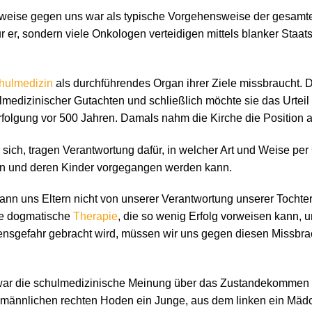
weise gegen uns war als typische Vorgehensweise der gesamt
r er, sondern viele Onkologen verteidigen mittels blanker Staa
hulmedizin
als durchführendes Organ ihrer Ziele missbraucht. 
ulmedizinischer Gutachten und schließlich möchte sie das Urtei
rfolgung vor 500 Jahren. Damals nahm die Kirche die Position al
ür sich, tragen Verantwortung dafür, in welcher Art und Weise p
n und deren Kinder vorgegangen werden kann.
ann uns Eltern nicht von unserer Verantwortung unserer Tochte
se dogmatische
Therapie
, die so wenig Erfolg vorweisen kann, 
nsgefahr gebracht wird, müssen wir uns gegen diesen Missbra
war die schulmedizinische Meinung über das Zustandekommen 
männlichen rechten Hoden ein Junge, aus dem linken ein Mäd