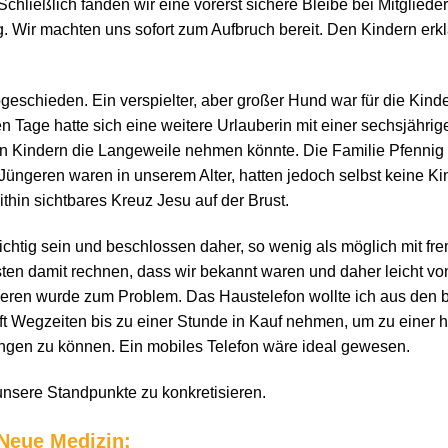
Schließlich fanden wir eine vorerst sichere Bleibe bei Mitglie
ig. Wir machten uns sofort zum Aufbruch bereit. Den Kindern erk
geschieden. Ein verspielter, aber großer Hund war für die Kind
en Tage hatte sich eine weitere Urlauberin mit einer sechsjähri
den Kindern die Langeweile nehmen könnte. Die Familie Pfennig 
Jüngeren waren in unserem Alter, hatten jedoch selbst keine Kind
ithin sichtbares Kreuz Jesu auf der Brust.
ichtig sein und beschlossen daher, so wenig als möglich mit f
en damit rechnen, dass wir bekannt waren und daher leicht von
ieren wurde zum Problem. Das Haustelefon wollte ich aus den 
ft Wegzeiten bis zu einer Stunde in Kauf nehmen, um zu einer
angen zu können. Ein mobiles Telefon wäre ideal gewesen.
unsere Standpunkte zu konkretisieren.
 Neue Medizin: