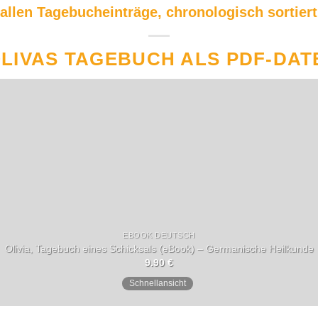
 allen Tagebucheinträge, chronologisch sortiert
LIVAS TAGEBUCH ALS PDF-DAT
EBOOK DEUTSCH
Olivia, Tagebuch eines Schicksals (eBook) – Germanische Heilkunde
9.90
€
Schnellansicht