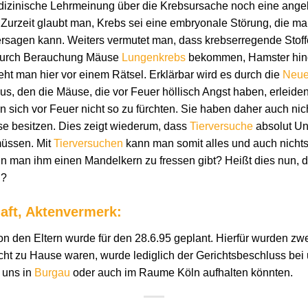
dizinische Lehrmeinung über die Krebsursache noch eine angeb
 Zurzeit glaubt man, Krebs sei eine embryonale Störung, die 
sagen kann. Weiters vermutet man, dass krebserregende Stoffe 
durch Berauchung Mäuse
Lungenkrebs
bekommen, Hamster hing
eht man hier vor einem Rätsel. Erklärbar wird es durch die
Neue
us, den die Mäuse, die vor Feuer höllisch Angst haben, erleiden
n sich vor Feuer nicht so zu fürchten. Sie haben daher auch ni
se besitzen. Dies zeigt wiederum, dass
Tierversuche
absolut Uns
üssen. Mit
Tierversuchen
kann man somit alles und auch nichts
n man ihm einen Mandelkern zu fressen gibt? Heißt dies nun, 
d?
ft, Aktenvermerk:
 den Eltern wurde für den 28.6.95 geplant. Hierfür wurden z
ht zu Hause waren, wurde lediglich der Gerichtsbeschluss bei u
 uns in
Burgau
oder auch im Raume Köln aufhalten könnten.