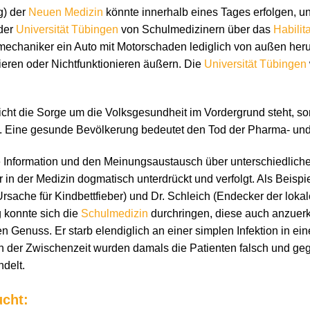
g) der
Neuen Medizin
könnte innerhalb eines Tages erfolgen, un
 der
Universität Tübingen
von Schulmedizinern über das
Habilit
mechaniker ein Auto mit Motorschaden lediglich von außen her
eren oder Nichtfunktionieren äußern. Die
Universität Tübingen
icht die Sorge um die Volksgesundheit im Vordergrund steht, s
. Eine gesunde Bevölkerung bedeutet den Tod der Pharma- und 
ie Information und den Meinungsaustausch über unterschiedlich
 in der Medizin dogmatisch unterdrückt und verfolgt. Als Beispie
sache für Kindbettfieber) und Dr. Schleich (Endecker der lokal
 konnte sich die
Schulmedizin
durchringen, diese auch anzue
en Genuss. Er starb elendiglich an einer simplen Infektion in eine
In der Zwischenzeit wurden damals die Patienten falsch und geg
delt.
ucht: