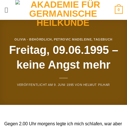
Zum
0
Inhalt
springen
OLIVIA - BEHÖRDLICH
,
PETROVIC MADELEINE
,
TAGEBUCH
Freitag, 09.06.1995 –
keine Angst mehr
VERÖFFENTLICHT AM
9. JUNI 1995
VON
HELMUT PILHAR
Gegen 2.00 Uhr morgens legte ich mich schlafen, war aber