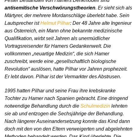
Fester Bestandteil von Hamers Denkmodell sind
antisemitische Verschwörungstheorien
. Er sieht sich als
Märtyrer, der mehrere Mordanschläge überlebt habe. Sein
Lautsprecher ist
Helmut Pilhar
: Der 48 Jahre alte Ingenieur
aus Österreich, ein Mann ohne bekannte medizinische
Qualifikation, wirbt seit Jahren als unermüdlicher
Vortragsreisender für Hamers Gedankenwelt. Die
vollkommen „neuartige Medizin“, die sich Hamer
zuschreibt, werde eine „gesellschaftlich biologische
Revolution“ auslösen, hatte Pilhar vor Jahren prophezeit.
Er lebt davon. Pilhar ist der Vermarkter des Abstrusen.
1995 hatten Pilhar und seine Frau ihre krebskranke
Tochter zu Hamer nach Spanien gebracht. Eine dringend
notwendige Behandlung durch die
Schulmedizin
lehnten
sie ab und entzogen die Sechsjährige der Behandlung.
Nach längerer Auseinandersetzung konnte das Kind dann
doch mit den von den Eltern verweigerten und abgelehnten
Methoden behandelt werden. Das Kind überlebte. Die