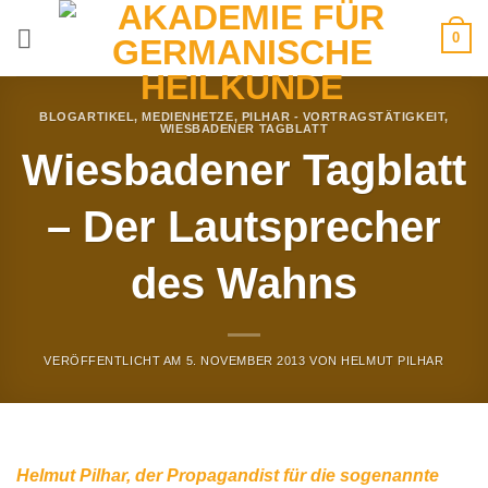
Zum
0
Inhalt
springen
BLOGARTIKEL
,
MEDIENHETZE
,
PILHAR - VORTRAGSTÄTIGKEIT
,
WIESBADENER TAGBLATT
Wiesbadener Tagblatt
– Der Lautsprecher
des Wahns
VERÖFFENTLICHT AM
5. NOVEMBER 2013
VON
HELMUT PILHAR
Helmut Pilhar, der Propagandist für die sogenannte