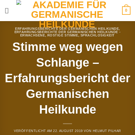
Zum
0
Inhalt
springen
ERFAHRUNGSBERICHTE DER GERMANISCHEN HEILKUNDE
,
ERFAHRUNGSBERICHTE DER GERMANISCHEN HEILKUNDE -
ERWACHSENE
,
ROSTIGE STIMME
,
SPRACHLOSIGKEIT
Stimme weg wegen
Schlange –
Erfahrungsbericht der
Germanischen
Heilkunde
VERÖFFENTLICHT AM
22. AUGUST 2019
VON
HELMUT PILHAR