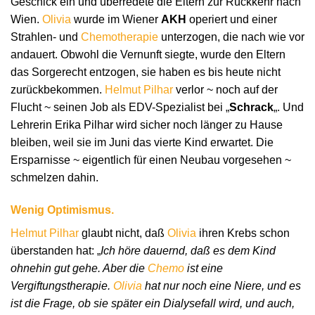
Geschick ein und überredete die Eltern zur Rückkehr nach
Wien.
Olivia
wurde im Wiener
AKH
operiert und einer
Strahlen- und
Chemotherapie
unterzogen, die nach wie vor
andauert. Obwohl die Vernunft siegte, wurde den Eltern
das Sorgerecht entzogen, sie haben es bis heute nicht
zurückbekommen.
Helmut Pilhar
verlor ~ noch auf der
Flucht ~ seinen Job als EDV-Spezialist bei „
Schrack
„. Und
Lehrerin Erika Pilhar wird sicher noch länger zu Hause
bleiben, weil sie im Juni das vierte Kind erwartet. Die
Ersparnisse ~ eigentlich für einen Neubau vorgesehen ~
schmelzen dahin.
Wenig Optimismus.
Helmut Pilhar
glaubt nicht, daß
Olivia
ihren Krebs schon
überstanden hat: „
Ich höre dauernd, daß es dem Kind
ohnehin gut gehe. Aber die
Chemo
ist eine
Vergiftungstherapie.
Olivia
hat nur noch eine Niere, und es
ist die Frage, ob sie später ein Dialysefall wird, und auch,