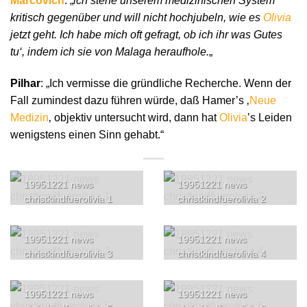
Marcovich
: „
ich stehe unserem medizinischen System
kritisch gegenüber und will nicht hochjubeln, wie es
Olivia
jetzt geht. Ich habe mich oft gefragt, ob ich ihr was Gutes
tu‘, indem ich sie von Malaga heraufhole.
„
Pilhar
: „Ich vermisse die gründliche Recherche. Wenn der
Fall zumindest dazu führen würde, daß Hamer’s ‚
Neue
Medizin
‚ objektiv untersucht wird, dann hat
Olivia
’s Leiden
wenigstens einen Sinn gehabt.“
19951221 news
19951221 news
christkindfuerolivia 1
christkindfuerolivia 2
19951221 news
19951221 news
christkindfuerolivia 3
christkindfuerolivia 4
19951221 news
19951221 news