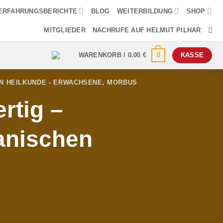
ERFAHRUNGSBERICHTE
BLOG
WEITERBILDUNG
SHOP
MITGLIEDER
NACHRUFE AUF HELMUT PILHAR
0
WARENKORB /
0.00
€
KASSE
N HEILKUNDE - ERWACHSENE
,
MORBUS
rtig –
anischen