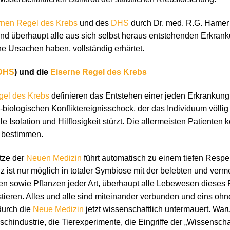
rnen Regel des Krebs
und des
DHS
durch Dr. med. R.G. Hamer 
nd überhaupt alle aus sich selbst heraus entstehenden Erkra
he Ursachen haben, vollständig erhärtet.
DHS
) und die
Eiserne Regel des Krebs
gel des Krebs
definieren das Entstehen einer jeden Erkrankung 
biologischen Konfliktereignisschock, der das Individuum völlig
le Isolation und Hilflosigkeit stürzt. Die allermeisten Patient
 bestimmen.
tze der
Neuen Medizin
führt automatisch zu einem tiefen Respe
 ist nur möglich in totaler Symbiose mit der belebten und verm
iren sowie Pflanzen jeder Art, überhaupt alle Lebewesen dieses
ieren. Alles und alle sind miteinander verbunden und eins ohne
 durch die
Neue Medizin
jetzt wissenschaftlich untermauert. War
schindustrie, die Tierexperimente, die Eingriffe der „Wissenscha