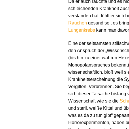
Da er auch rauchte und es nic
schleichenden Krankheit auc
verstanden hat, fühlt er sich 
Rauchen
gesund sei, es bring
Lungenkrebs
kann man davon n
Eine der seltsamsten stillsc
den Anspruch der „Wissenschaf
(bis hin zu einer wahren Hex
Monopolanspruches bekennt), 
wissenschaftlich, bloß weil s
Krankheitserscheinung die S
Vergiften, Verbrennen. Sie beg
sich dieser Tatsache bislang 
Wissenschaft wie sie die
Sch
und steril, weiße Kittel und 
was es da zu tun gibt“ gepaa
Horrorexperimenten, haben bi