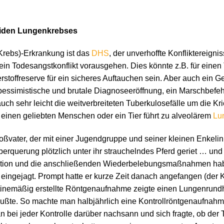
noiden Lungenkrebses
Krebs)-Erkrankung ist das
DHS
, der unverhoffte Konfliktereigni
n Todesangstkonflikt vorausgehen. Dies könnte z.B. für einen 
toffreserve für ein sicheres Auftauchen sein. Aber auch ein G
ssimistische und brutale Diagnoseeröffnung, ein Marschbefehl
 sehr leicht die weitverbreiteten Tuberkulosefälle um die Kri
einen geliebten Menschen oder ein Tier führt zu alveolärem
Lu
oßvater, der mit einer Jugendgruppe und seiner kleinen Enkelin
rquerung plötzlich unter ihr strauchelndes Pferd geriet … und 
aktion und die anschließenden Wiederbelebungsmaßnahmen ha
ingejagt. Prompt hatte er kurze Zeit danach angefangen (der Konf
utinemäßig erstellte Röntgenaufnahme zeigte einen Lungenrun
ußte. So machte man halbjährlich eine Kontrollröntgenaufnah
n bei jeder Kontrolle darüber nachsann und sich fragte, ob der