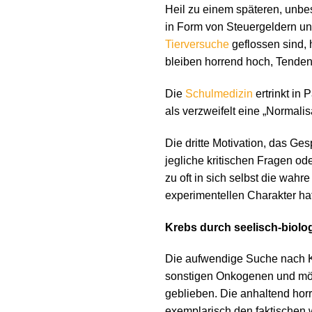
Heil zu einem späteren, unbe
in Form von Steuergeldern und
Tierversuche
geflossen sind, 
bleiben horrend hoch, Tenden
Die
Schulmedizin
ertrinkt in
als verzweifelt eine „Normali
Die dritte Motivation, das Ges
jegliche kritischen Fragen od
zu oft in sich selbst die wa
experimentellen Charakter hat
Krebs durch seelisch-biolo
Die aufwendige Suche nach K
sonstigen Onkogenen und mögli
geblieben. Die anhaltend hor
exemplarisch den faktischen w