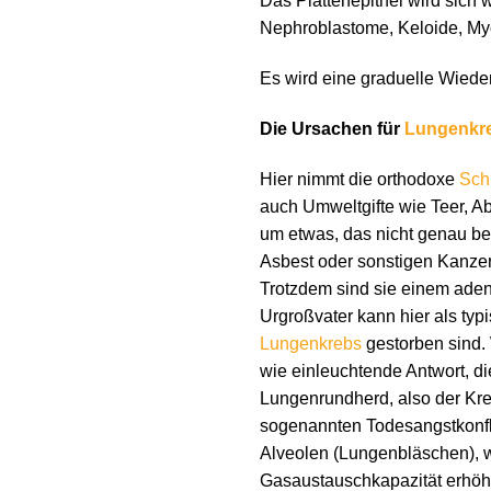
Das Plattenepithel wird sich
Nephroblastome, Keloide, Myo
Es wird eine graduelle Wieder
Die Ursachen für
Lungenkr
Hier nimmt die orthodoxe
Sch
auch Umweltgifte wie Teer, Ab
um etwas, das nicht genau bes
Asbest oder sonstigen Kanze
Trotzdem sind sie einem aden
Urgroßvater kann hier als typ
Lungenkrebs
gestorben sind.
wie einleuchtende Antwort, d
Lungenrundherd, also der Kre
sogenannten Todesangstkonfli
Alveolen (Lungenbläschen), w
Gasaustauschkapazität erhöhe