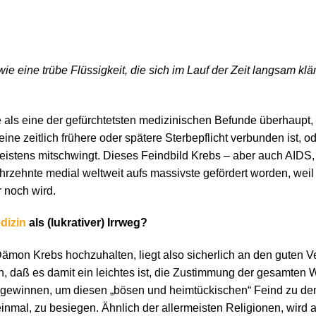
 eine trübe Flüssigkeit, die sich im Lauf der Zeit langsam klär
e als eine der gefürchtetsten medizinischen Befunde überhaupt,
eine zeitlich frühere oder spätere Sterbepflicht verbunden ist, 
istens mitschwingt. Dieses Feindbild Krebs – aber auch AIDS,
hrzehnte medial weltweit aufs massivste gefördert worden, weil
 noch wird.
dizin
als (lukrativer) Irrweg?
ämon Krebs hochzuhalten, liegt also sicherlich an den guten Ve
rin, daß es damit ein leichtes ist, die Zustimmung der gesamten 
gewinnen, um diesen „bösen und heimtückischen“ Feind zu de
t einmal, zu besiegen. Ähnlich der allermeisten Religionen, wir