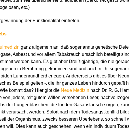
 wieder, zum Teil überschießend, aufbauen (Sarkome, geschwol
gelosen, etc.)
gewinnung der Funktionalität eintreten.
ebs
ulmedizin
ganz allgemein an, daß sogenannte genetische Defek
gase, Asbest und vor allem Tabakrauch ursächlich beteiligt sin
timmt werden kann. Es gibt aber Dreißigjährige, die nie gerauc
rogenen in Berührung gekommen sind und auch nicht sogenann
oiden Lungenrundherd erlegen. Andererseits gibt es über Neun
isches Beispiel gelten -, die ihr ganzes Leben hindurch gepafft 
 Wie kommt das? Hier gibt die
Neue Medizin
nach Dr. R. G. Ham
ie von jedem, mit gutem Willen versehenen Leser, nachvollzoge
bs der Lungenbläschen, die für den Gasaustausch sorgen, kan
kt verursacht werden. Sofort nach dem Todesangstkonflikt bild
eil der Organismus, zwecks besseren Überlebens, so schnell w
n will. Dies kann auch geschehen, wenn ein Individuum Todes