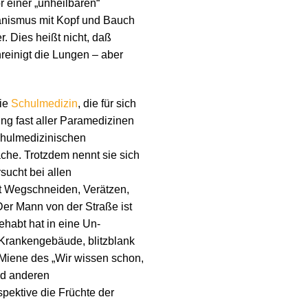
r einer „unheilbaren“
anismus mit Kopf und Bauch
r. Dies heißt nicht, daß
reinigt die Lungen – aber
Die
Schulmedizin
, die für sich
ng fast aller Paramedizinen
schulmedizinischen
che. Trotzdem nennt sie sich
sucht bei allen
t Wegschneiden, Verätzen,
 Der Mann von der Straße ist
ehabt hat in eine Un-
d Krankengebäude, blitzblank
 Miene des „Wir wissen schon,
nd anderen
pektive die Früchte der