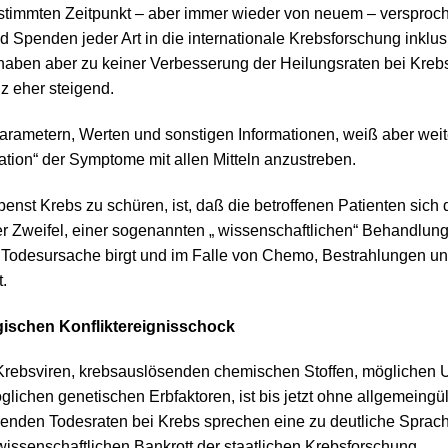
stimmten Zeitpunkt – aber immer wieder von neuem – versproche
 Spenden jeder Art in die internationale Krebsforschung inklus
haben aber zu keiner Verbesserung der Heilungsraten bei Kreb
z eher steigend.
 Parametern, Werten und sonstigen Informationen, weiß aber weit
sation“ der Symptome mit allen Mitteln anzustreben.
penst Krebs zu schüren, ist, daß die betroffenen Patienten sich 
er Zweifel, einer sogenannten „ wissenschaftlichen“ Behandlung
hre Todesursache birgt und im Falle von Chemo, Bestrahlungen 
.
gischen Konfliktereignisschock
rebsviren, krebsauslösenden chemischen Stoffen, möglichen U
chen genetischen Erbfaktoren, ist bis jetzt ohne allgemeingült
renden Todesraten bei Krebs sprechen eine zu deutliche Sprac
issenschaftlichen Bankrott der staatlichen Krebsforschung.