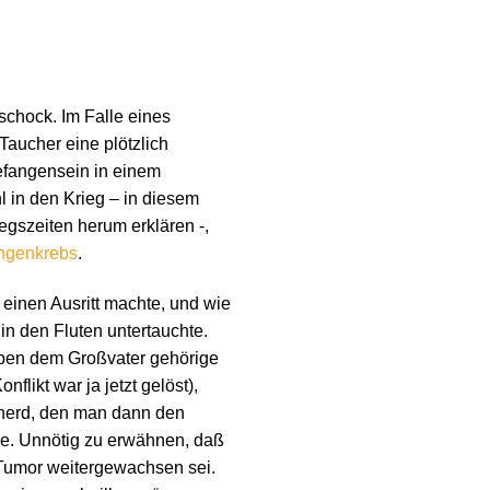
sschock. Im Falle eines
Taucher eine plötzlich
efangensein in einem
 in den Krieg – in diesem
egszeiten herum erklären -,
ngenkrebs
.
 einen Ausritt machte, und wie
in den Fluten untertauchte.
ben dem Großvater gehörige
likt war ja jetzt gelöst),
dherd, den man dann den
me. Unnötig zu erwähnen, daß
 Tumor weitergewachsen sei.