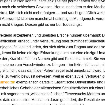
ht ganz lassen konnte, hatte er zu seiner permanenten Angst vo
h noch ein schlechtes Gewissen. Heute, nachdem er den Mech
befreit, läßt sich nicht mehr röntgen … und raucht genüßlich weite
t Auswurf, läßt einen manchmal husten, gibt Mundgeruch, verun
icht kriegen. Diesen gibt es nur bei Todesangst.
hweigend akzeptierten und übelsten Erscheinungen überhaupt: 
tlichkeit“ erhebt, unter Verteufelung oder zumindest Belächelu
enjagt auf alles und jeden, der sich nicht zum Dogma und des 
kennt für keine einzige Erkrankung auch nur eine einzige Ursa
ie der „Krankheit“ einen Namen gibt und Fakten sammelt. Sie ver
ymptome zum Verschwinden zu bringen – im Extremfall auch mi
reift nicht, dass damit der Patient regelrecht umgebracht wird.
viel zu wenig bewusst gewesen, weil er eben zuviel Vertrauen g
ulmedizin
exemplarisch darstellt. Gigantische Universitäts- un
überhebliches Gehabe der allermeisten Schulmediziner mit einer
rt mit sogenannten „wissenschaftlichen“ Tierversuchs-Morden u
s dato die meisten Menschen daran gehindert, die Resultate res