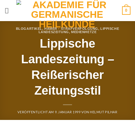
Zum
0
Inhalt
springen
BLOGARTIKEL
,
HAMER - STRAFVERFOLGUNG
,
LIPPISCHE
LANDESZEITUNG
,
MEDIENHETZE
Lippische
Landeszeitung –
Reißerischer
Zeitungsstil
VERÖFFENTLICHT AM
9. JANUAR 1999
VON
HELMUT PILHAR