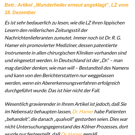
Betr.: Artikel „Wunderheiler erneut angeklagt“, LZ vom
18. Dezember
Es ist sehr bedauerlich zu lesen, wie die LZ ihren lippischen
Lesern den reißerischen Zeitungsstil der
Nachrichtenlieferanten zumutet. Immer noch ist Dr. R. G.
Hamer ein promovierter Mediziner, dessen patentierte
Instrumente in allen chirurgischen Kliniken vorhanden sind
und eingesetzt werden. In Deutschland ist der „Dr.“ – man
mag darüber denken, wie man will – Bestandteil des Namens
und kann von den Berichterstattern nur weggelassen
werden, wenn ein Abererkennungsverfahren erfolgreich
durchgeführt wurde. Das ist hier nicht der Fall.
Wesentlich gravierender in Ihrem Artikel ist jedoch, daß Sie
im Nebensatz behaupten lassen,
Dr. Hamer
habe Patienten
„behandelt“, die danach „qualvoll“ gestorben seien. Dies war
nicht Untersuchungsgegenstand des Kölner Prozesses, dort
wurde nur festgestellt, daß
Dr. Hamer
gemäß