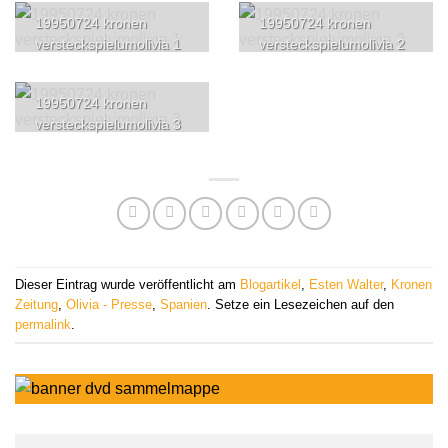
19950724 kronen
19950724 kronen
versteckspielumolivia 1
versteckspielumolivia 2
19950724 kronen
versteckspielumolivia 3
Dieser Eintrag wurde veröffentlicht am
Blogartikel
,
Esten Walter
,
Kronen
Zeitung
,
Olivia - Presse
,
Spanien
. Setze ein Lesezeichen auf den
permalink
.