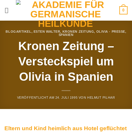
Zum
0
Inhalt
springen
BLOGARTIKEL
,
ESTEN WALTER
,
KRONEN ZEITUNG
,
OLIVIA - PRESSE
,
SPANIEN
Kronen Zeitung –
Versteckspiel um
Olivia in Spanien
VERÖFFENTLICHT AM
24. JULI 1995
VON
HELMUT PILHAR
Eltern und Kind heimlich aus Hotel geflüchtet