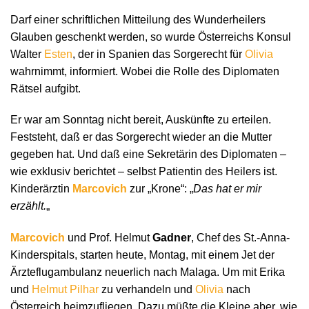
Darf einer schriftlichen Mitteilung des Wunderheilers
Glauben geschenkt werden, so wurde Österreichs Konsul
Walter
Esten
, der in Spanien das Sorgerecht für
Olivia
wahrnimmt, informiert. Wobei die Rolle des Diplomaten
Rätsel aufgibt.
Er war am Sonntag nicht bereit, Auskünfte zu erteilen.
Feststeht, daß er das Sorgerecht wieder an die Mutter
gegeben hat. Und daß eine Sekretärin des Diplomaten –
wie exklusiv berichtet – selbst Patientin des Heilers ist.
Kinderärztin
Marcovich
zur „Krone“: „
Das hat er mir
erzählt.
„
Marcovich
und Prof. Helmut
Gadner
, Chef des St.-Anna-
Kinderspitals, starten heute, Montag, mit einem Jet der
Ärzteflugambulanz neuerlich nach Malaga. Um mit Erika
und
Helmut Pilhar
zu verhandeln und
Olivia
nach
Österreich heimzufliegen. Dazu müßte die Kleine aber, wie