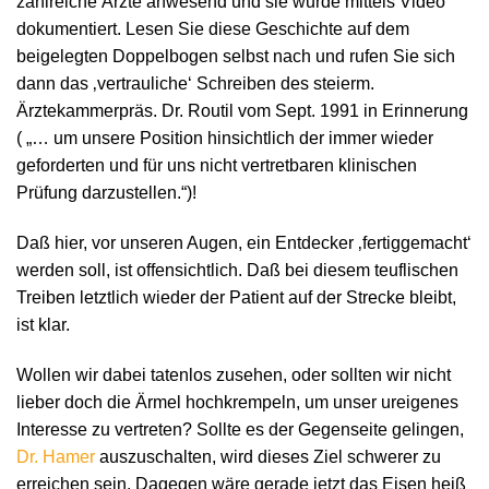
zahlreiche Ärzte anwesend und sie wurde mittels Video
dokumentiert. Lesen Sie diese Geschichte auf dem
beigelegten Doppelbogen selbst nach und rufen Sie sich
dann das ‚vertrauliche‘ Schreiben des steierm.
Ärztekammerpräs. Dr. Routil vom Sept. 1991 in Erinnerung
( „… um unsere Position hinsichtlich der immer wieder
geforderten und für uns nicht vertretbaren klinischen
Prüfung darzustellen.“)!
Daß hier, vor unseren Augen, ein Entdecker ‚fertiggemacht‘
werden soll, ist offensichtlich. Daß bei diesem teuflischen
Treiben letztlich wieder der Patient auf der Strecke bleibt,
ist klar.
Wollen wir dabei tatenlos zusehen, oder sollten wir nicht
lieber doch die Ärmel hochkrempeln, um unser ureigenes
Interesse zu vertreten? Sollte es der Gegenseite gelingen,
Dr. Hamer
auszuschalten, wird dieses Ziel schwerer zu
erreichen sein. Dagegen wäre gerade jetzt das Eisen heiß