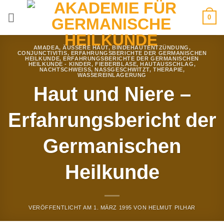
Zum
0
Inhalt
springen
AMADEA
,
ÄUSSERE HAUT
,
BINDEHAUTENTZÜNDUNG
,
CONJUNCTIVITIS
,
ERFAHRUNGSBERICHTE DER GERMANISCHEN
HEILKUNDE
,
ERFAHRUNGSBERICHTE DER GERMANISCHEN
HEILKUNDE - KINDER
,
FIEBERBLASE
,
HAUTAUSSCHLAG
,
NACHTSCHWEISS
,
NASSGESCHWITZT
,
THERAPIE
,
WASSEREINLAGERUNG
Haut und Niere –
Erfahrungsbericht der
Germanischen
Heilkunde
VERÖFFENTLICHT AM
1. MÄRZ 1995
VON
HELMUT PILHAR