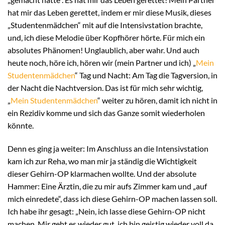
hat mir das Leben gerettet, indem er mir diese Musik, dieses
„Studentenmädchen“ mit auf die Intensivstation brachte,
und, ich diese Melodie über Kopfhörer hörte. Für mich ein
absolutes Phänomen! Unglaublich, aber wahr. Und auch
heute noch, höre ich, hören wir (mein Partner und ich) „
Mein
Studentenmädchen
“ Tag und Nacht: Am Tag die Tagversion, in
der Nacht die Nachtversion. Das ist für mich sehr wichtig,
„
Mein Studentenmädchen
“ weiter zu hören, damit ich nicht in
ein Rezidiv komme und sich das Ganze somit wiederholen
könnte.
Denn es ging ja weiter: Im Anschluss an die Intensivstation
kam ich zur Reha, wo man mir ja ständig die Wichtigkeit
dieser Gehirn-OP klarmachen wollte. Und der absolute
Hammer: Eine Ärztin, die zu mir aufs Zimmer kam und „auf
mich einredete“, dass ich diese Gehirn-OP machen lassen soll.
Ich habe ihr gesagt: „Nein, ich lasse diese Gehirn-OP nicht
machen. Mir geht es wieder gut, ich bin geistig wieder voll da.