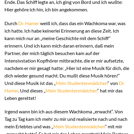
Ende. Das Schiff legte an, ich ging von Bord und ich wußte:
Hier gehöre ich hin, ich bin angekommen.
Durch
Dr. Hamer
weiß ich, dass das ein Wachkoma war, was
ich hatte. Ich habe keinerlei Erinnerung an diese Zeit. Ich
kann mich nur an „meine Geschichte mit dem Schiff“
erinnern. Und ich kann mich daran erinnern, daß mein
Partner, der mich täglich besuchen kam auf der
Intensivstation Kopfhörer mitbrachte, die er mir aufsetzte,
nachdem er mir gesagt hatte: „Hier ist eine Musik für dich, die
dich wieder gesund macht. Du mußt diese Musik hören!“
Und diese Musik ist das „
Mein Studentenmädchen
“ von
Dr.
Hamer
. Und dieses „
Mein Studentenmädchen
“ hat mir das
Leben gerettet!
Irgend wann bin ich aus diesem Wachkoma „erwacht“. Von
Tag zu Tag kam ich mehr zu mir und realisierte nach und nach
mein Erlebtes und was „
Mein Studentenmädchen
“ mit mir
„gemacht hatte“. Es hat mir das Leben gerettet! Mein Partner