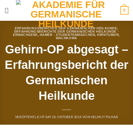
Zum
0
Inhalt
springen
ERFAHRUNGSBERICHTE DER GERMANISCHEN HEILKUNDE
,
ERFAHRUNGSBERICHTE DER GERMANISCHEN HEILKUNDE -
ERWACHSENE
,
HAMER - STUDENTENMÄDCHEN
,
HIRNTUMOR
,
WACHKOMA
Gehirn-OP abgesagt –
Erfahrungsbericht der
Germanischen
Heilkunde
VERÖFFENTLICHT AM
18. OKTOBER 2014
VON
HELMUT PILHAR