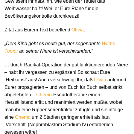
Gewissen! Ihr haßt ihn, wie eben der Teufel das
Weihwasser haßt! Weil er Eure Pläne für die
Bevölkerungskontrolle durchkreuzt!
Zitat aus Eurem Text betreffend
Olivia
:
„Dem Kind geht es heute gut, der sogenannte
Wilms-
Tumor
an seiner Niere ist verschwunden.“
… durch Radikal-Operation der gut funktionierenden Niere
– habt Ihr vergessen zu ergänzen! So schaut Eure
‚Heilkunst‘ aus! Auch verschweigt Ihr, daß
Olivia
aufgrund
Eurer propagierten – und von Euch für Euch selbst strikt
abgelehnten –
Chemo
-Pseudotherapie einen
Herzstillstand erlitt und reanimiert werden mußte, wobei
man ihr eine Rippenserienfraktur zufügte und sie infolge
eine
Chemo
um 2 Stadien geringer erhielt als laut
‚Vorschrift‘ (Nephroblastom Stadium IV) erforderlich
gewesen wäre!