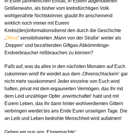
In Eurer jämmerlichen Einfalt, in Eurem abgehobenen
Größenwahn, als bisher vom krebsfürchtigen Volk
wohlgenährte Nichtskönner, glaubt Ihr anscheinend
wirklich noch immer mit Eurem
Krebs(des)informationsdienst den durch die Geschichte
‚
Olivia
‘ sensibilisierten ‚Mann von der Straße‘ weiter als
‚Deppen‘ und bezahlenden Giftgas-Abkömmlinge-
Endverbraucher mißbrauchen zu können?
Paßt auf, was da alles in den nächsten Monaten auf Euch
zukommen wird! Ihr werdet aus dem ‚Ohrenschlackern‘ gar
nicht mehr rauskommen! Jeder einzelne von Euch wird
haften, privat mit dem ergaunerten Vermögen, das Ihr mit
dem Leid unzähliger Opfer ‚erwirtschaftet‘ habt und mit
Eurem Leben, das Ihr dann hinter wohlverdienten Gittern
verbringen werdet bis ans Ende Eurer unseligen Tage. Die
an Leib und Leben bedrohte Menschheit wird aufatmen!
Gehen wir nun ans ‚Eingemachte‘;