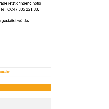
ade jetzt dringend nötig
r Tel. OO47 335 221 33.
 gestattet würde.
rmalink
.