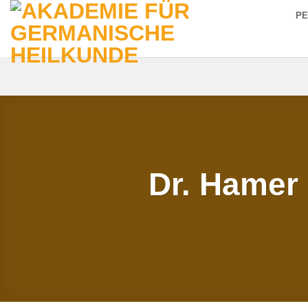
Zum
P
Inhalt
springen
Dr. Hamer