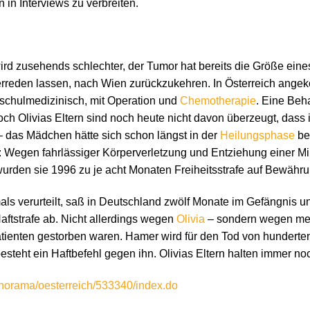
 in Interviews zu verbreiten.
 zusehends schlechter, der Tumor hat bereits die Größe eines 
erreden lassen, nach Wien zurückzukehren. In Österreich angek
– schulmedizinisch, mit Operation und
Chemotherapie
. Eine Beh
och Olivias Eltern sind noch heute nicht davon überzeugt, dass 
– das Mädchen hätte sich schon längst in der
Heilungsphase
bef
nd: Wegen fahrlässiger Körperverletzung und Entziehung einer M
rden sie 1996 zu je acht Monaten Freiheitsstrafe auf Bewährung
 verurteilt, saß in Deutschland zwölf Monate im Gefängnis un
Haftstrafe ab. Nicht allerdings wegen
Olivia
– sondern wegen mehr
ienten gestorben waren. Hamer wird für den Tod von hunderte
esteht ein Haftbefehl gegen ihn. Olivias Eltern halten immer no
anorama/oesterreich/533340/index.do