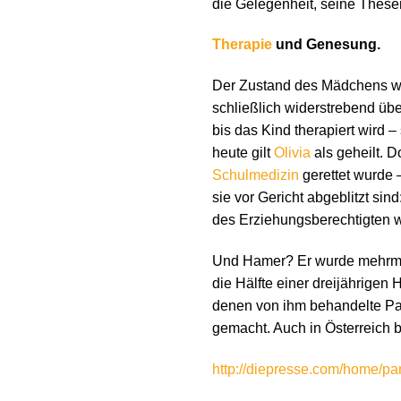
die Gelegenheit, seine Thesen
Therapie
und Genesung.
Der Zustand des Mädchens wird
schließlich widerstrebend üb
bis das Kind therapiert wird 
heute gilt
Olivia
als geheilt. D
Schulmedizin
gerettet wurde 
sie vor Gericht abgeblitzt si
des Erziehungsberechtigten wu
Und Hamer? Er wurde mehrmals
die Hälfte einer dreijährigen 
denen von ihm behandelte Pat
gemacht. Auch in Österreich b
http://diepresse.com/home/p