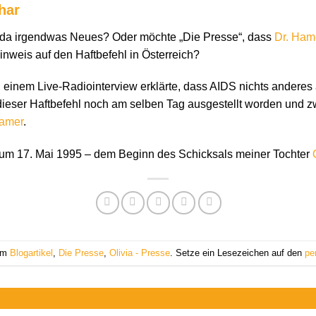
har
ht da irgendwas Neues? Oder möchte „Die Presse“, dass
Dr. Ham
nweis auf den Haftbefehl in Österreich?
 einem Live-Radiointerview erklärte, dass AIDS nichts anderes a
eser Haftbefehl noch am selben Tag ausgestellt worden und z
Hamer
.
tum 17. Mai 1995 – dem Beginn des Schicksals meiner Tochter
 am
Blogartikel
,
Die Presse
,
Olivia - Presse
. Setze ein Lesezeichen auf den
pe