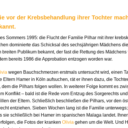
lie vor der Krebsbehandlung ihrer Tochter mac
kannt.
es Sommers 1995: die Flucht der Familie Pilhar mit ihrer kreb
hen dominierte das Schicksal des sechsjährigen Mädchens die
breiten Publikum bekannt, der fast die Rettung des Mädchens v
 dem bereits 1986 die Approbation entzogen worden war.
ivia
wegen Bauchschmerzen erstmals untersucht wird, einen Ta
ie Eltern Hamer in Köln aufsuchen, rät er ihnen dazu, die Tochte
 dem die Pilhars folgen wollen. In weiterer Folge kommt es zw
m Konflikt – bald ist die Rede vom Entzug des Sorgerechts un
en der Eltern. Schließlich beschließen die Pilhars, vor den ö
erecht entziehen. Sieben Wochen lang ist die Familie unterwegs
is sie schließlich bei Hamer im spanischen Malaga landet. Ihne
rfolgen, die Fotos der kranken
Olivia
gehen um die Welt. Und 