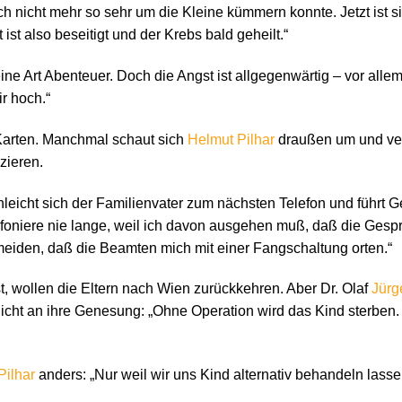
ich nicht mehr so sehr um die Kleine kümmern konnte. Jetzt ist 
ist also beseitigt und der Krebs bald geheilt.“
ine Art Abenteuer. Doch die Angst ist allgegenwärtig – vor allem
r hoch.“
Karten. Manchmal schaut sich
Helmut Pilhar
draußen um und vers
zieren.
leicht sich der Familienvater zum nächsten Telefon und führt G
efoniere nie lange, weil ich davon ausgehen muß, daß die Gesp
rmeiden, daß die Beamten mich mit einer Fangschaltung orten.“
, wollen die Eltern nach Wien zurückkehren. Aber Dr. Olaf
Jürg
 nicht an ihre Genesung: „Ohne Operation wird das Kind sterben.
Pilhar
anders: „Nur weil wir uns Kind alternativ behandeln lass