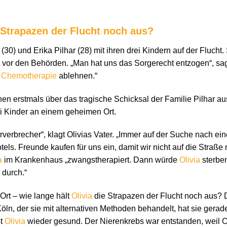
e Strapazen der Flucht noch aus?
30) und Erika Pilhar (28) mit ihren drei Kindern auf der Flucht.
 vor den Behörden. „Man hat uns das Sorgerecht entzogen“, sagt 
e
Chemotherapie
ablehnen.“
hen erstmals über das tragische Schicksal der Familie Pilhar a
ei Kinder an einem geheimen Ort.
rverbrecher“, klagt Olivias Vater. „Immer auf der Suche nach ein
ls. Freunde kaufen für uns ein, damit wir nicht auf die Straße
a
im Krankenhaus „zwangstherapiert. Dann würde
Olivia
sterben
 durch.“
rt – wie lange hält
Olivia
die Strapazen der Flucht noch aus? D
n, der sie mit alternativen Methoden behandelt, hat sie gerade
st
Olivia
wieder gesund. Der Nierenkrebs war entstanden, weil Ol