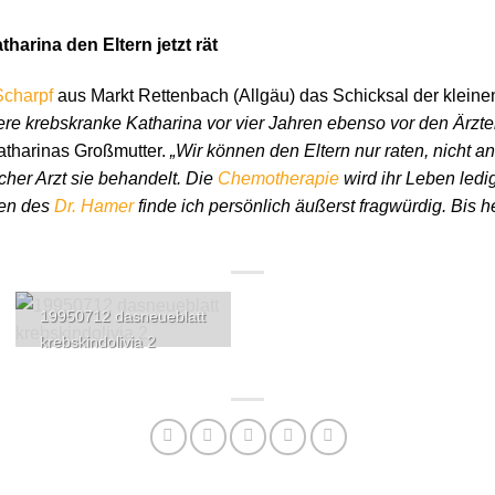
tharina den Eltern jetzt rät
Scharpf
aus Markt Rettenbach (Allgäu) das Schicksal der klein
re krebskranke Katharina vor vier Jahren ebenso vor den Ärzte
atharinas Großmutter.
„Wir können den Eltern nur raten, nicht 
cher Arzt sie behandelt. Die
Chemotherapie
wird ihr Leben ledig
en des
Dr. Hamer
finde ich persönlich äußerst fragwürdig. Bis h
19950712 dasneueblatt
krebskindolivia 2