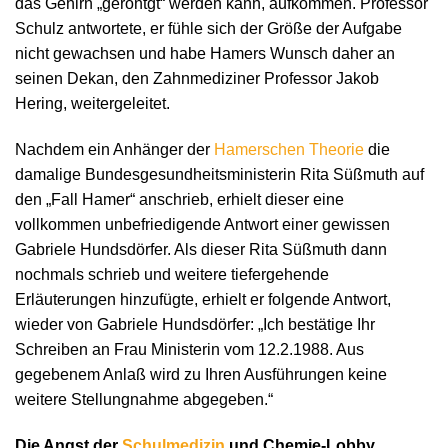
das Gehirn „geröntgt“ werden kann, aufkommen. Professor
Schulz antwortete, er fühle sich der Größe der Aufgabe
nicht gewachsen und habe Hamers Wunsch daher an
seinen Dekan, den Zahnmediziner Professor Jakob
Hering, weitergeleitet.
Nachdem ein Anhänger der
Hamerschen Theorie
die
damalige Bundesgesundheitsministerin Rita Süßmuth auf
den „Fall Hamer“ anschrieb, erhielt dieser eine
vollkommen unbefriedigende Antwort einer gewissen
Gabriele Hundsdörfer. Als dieser Rita Süßmuth dann
nochmals schrieb und weitere tiefergehende
Erläuterungen hinzufügte, erhielt er folgende Antwort,
wieder von Gabriele Hundsdörfer: „Ich bestätige Ihr
Schreiben an Frau Ministerin vom 12.2.1988. Aus
gegebenem Anlaß wird zu Ihren Ausführungen keine
weitere Stellungnahme abgegeben.“
Die Angst der
Schulmedizin
und Chemie-Lobby