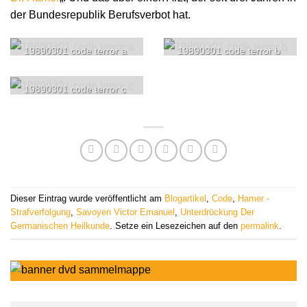
der Bundesrepublik Berufsverbot hat.
19890301 code terror a
19890301 code terror b
19890301 code terror c
Dieser Eintrag wurde veröffentlicht am
Blogartikel
,
Code
,
Hamer -
Strafverfolgung
,
Savoyen Victor Emanuel
,
Unterdrückung Der
Germanischen Heilkunde
. Setze ein Lesezeichen auf den
permalink
.