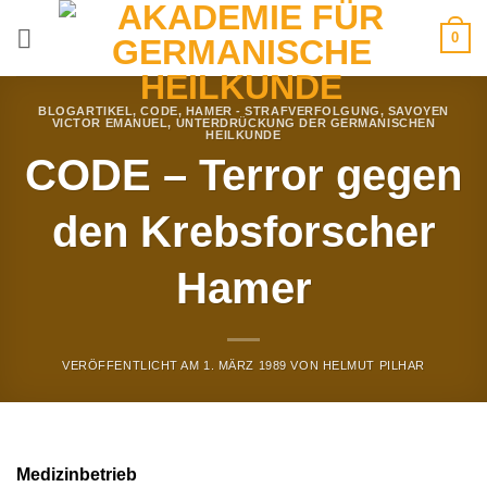
Zum
0
Inhalt
springen
BLOGARTIKEL
,
CODE
,
HAMER - STRAFVERFOLGUNG
,
SAVOYEN
VICTOR EMANUEL
,
UNTERDRÜCKUNG DER GERMANISCHEN
HEILKUNDE
CODE – Terror gegen
den Krebsforscher
Hamer
VERÖFFENTLICHT AM
1. MÄRZ 1989
VON
HELMUT PILHAR
Medizinbetrieb