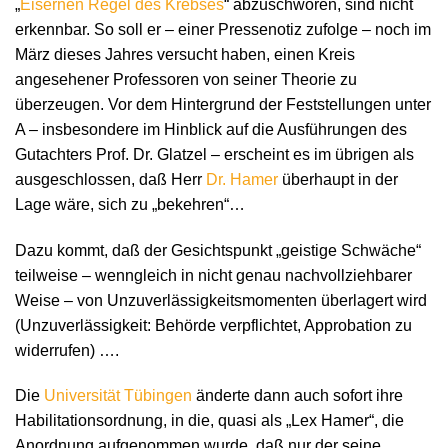
„
Eisernen Regel des Krebses
“ abzuschwören, sind nicht
erkennbar. So soll er – einer Pressenotiz zufolge – noch im
März dieses Jahres versucht haben, einen Kreis
angesehener Professoren von seiner Theorie zu
überzeugen. Vor dem Hintergrund der Feststellungen unter
A – insbesondere im Hinblick auf die Ausführungen des
Gutachters Prof. Dr. Glatzel – erscheint es im übrigen als
ausgeschlossen, daß Herr
Dr. Hamer
überhaupt in der
Lage wäre, sich zu „bekehren“…
Dazu kommt, daß der Gesichtspunkt „geistige Schwäche“
teilweise – wenngleich in nicht genau nachvollziehbarer
Weise – von Unzuverlässigkeitsmomenten überlagert wird
(Unzuverlässigkeit: Behörde verpflichtet, Approbation zu
widerrufen) ….
Die
Universität Tübingen
änderte dann auch sofort ihre
Habilitationsordnung, in die, quasi als „Lex Hamer“, die
Anordnung aufgenommen wurde, daß nur der seine