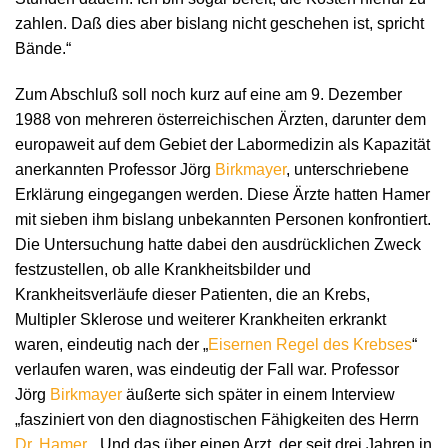
zahlen. Daß dies aber bislang nicht geschehen ist, spricht
Bände.“
Zum Abschluß soll noch kurz auf eine am 9. Dezember
1988 von mehreren österreichischen Ärzten, darunter dem
europaweit auf dem Gebiet der Labormedizin als Kapazität
anerkannten Professor Jörg
Birkmayer
, unterschriebene
Erklärung eingegangen werden. Diese Ärzte hatten Hamer
mit sieben ihm bislang unbekannten Personen konfrontiert.
Die Untersuchung hatte dabei den ausdrücklichen Zweck
festzustellen, ob alle Krankheitsbilder und
Krankheitsverläufe dieser Patienten, die an Krebs,
Multipler Sklerose und weiterer Krankheiten erkrankt
waren, eindeutig nach der „
Eisernen Regel des Krebses
“
verlaufen waren, was eindeutig der Fall war. Professor
Jörg
Birkmayer
äußerte sich später in einem Interview
„fasziniert von den diagnostischen Fähigkeiten des Herrn
Dr. Hamer
„. Und das über einen Arzt, der seit drei Jahren in