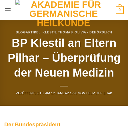
Zum
0
Inhalt
springen
BLOGARTIKEL
,
KLESTIL THOMAS
,
OLIVIA - BEHÖRDLICH
BP Klestil an Eltern
Pilhar – Überprüfung
der Neuen Medizin
VERÖFFENTLICHT AM
19. JANUAR 1998
VON
HELMUT PILHAR
Der Bundespräsident