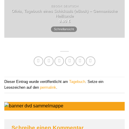
EBOOK DEUTSCH
Olivia, Tagebuch eines Schicksals (eBook) – Germanische
Heilkunde
9.90
€
Schnellansicht
Dieser Eintrag wurde veröffentlicht am
Tagebuch
. Setze ein
Lesezeichen auf den
permalink
.
Schreibe einen Kommentar