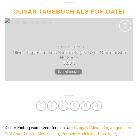
OLIVAS TAGEBUCH ALS PDF-DATEI
EBOOK DEUTSCH
Olivia, Tagebuch eines Schicksals (eBook) – Germanische
Heilkunde
9.90
€
Schnellansicht
Dieser Eintrag wurde veröffentlicht am
Czogalla Alexander
,
Jürgenssen
Olaf Arne
,
Olivia - Medizinisch
,
Petrovic Madeleine
,
Rius Jose
,