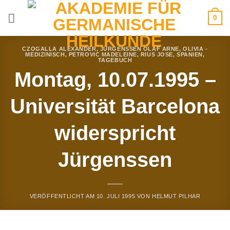
Zum
0
Inhalt
springen
CZOGALLA ALEXANDER
,
JÜRGENSSEN OLAF ARNE
,
OLIVIA -
MEDIZINISCH
,
PETROVIC MADELEINE
,
RIUS JOSE
,
SPANIEN
,
TAGEBUCH
Montag, 10.07.1995 –
Universität Barcelona
widerspricht
Jürgenssen
VERÖFFENTLICHT AM
10. JULI 1995
VON
HELMUT PILHAR