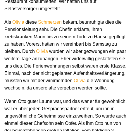
Restaurant konsumierten. Wir hatten uns auf
Selbstversorger umgestellt.
Als
Olivia
diese
Schmerzen
bekam, beunruhigte dies die
Pensionsleitung sehr. Die Chefin erklärte, ihren
krebskranken Mann bis zu seinem Tode zu Hause gepflegt
zu haben. Vorerst hatten wir vereinbart bis Samstag zu
bleiben. Durch
Olivia
wurden wir aber gezwungen ein paar
weitere Tage anzuhängen. Eher widerwillig gestatteten sie
uns dies. Die Ferienwohnungen selbst waren erste Klasse.
Einmal, nach der nicht geplanten Aufenthaltsverlängerung,
mussten wir mit der wimmernden
Olivia
die Wohnung
wechseln, da unsere alte vergeben werden sollte.
Wenn Otto guter Laune war, und das war er für gewöhnlich,
war er über jeden Gesprächspartner erfreut, um ihn in
ungewöhnliche Geheimnisse einzuweihen. So wurde auch
einmal dieser Chefsohn sein Opfer. Als ihm Otto nun von
der bevorstehenden großen Inflation, vom baldigen 3.