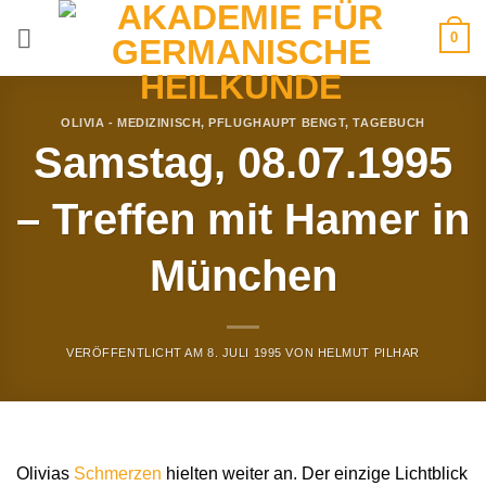
Zum
0
Inhalt
springen
OLIVIA - MEDIZINISCH
,
PFLUGHAUPT BENGT
,
TAGEBUCH
Samstag, 08.07.1995
– Treffen mit Hamer in
München
VERÖFFENTLICHT AM
8. JULI 1995
VON
HELMUT PILHAR
Olivias
Schmerzen
hielten weiter an. Der einzige Lichtblick